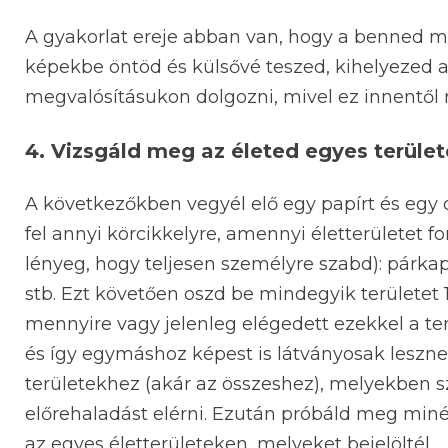
A gyakorlat ereje abban van, hogy a benned me
képekbe öntöd és külsővé teszed, kihelyezed a t
megvalósításukon dolgozni, mivel ez innentől 
4. Vizsgáld meg az életed egyes területe
A következőkben vegyél elő egy papírt és egy ce
fel annyi körcikkelyre, amennyi életterületet f
lényeg, hogy teljesen személyre szabd): párkap
stb. Ezt követően oszd be mindegyik területet 1
mennyire vagy jelenleg elégedett ezekkel a te
és így egymáshoz képest is látványosak lesznek
területekhez (akár az összeshez), melyekben sz
előrehaladást elérni. Ezután próbáld meg min
az egyes életterületeken, melyeket bejelöltél.