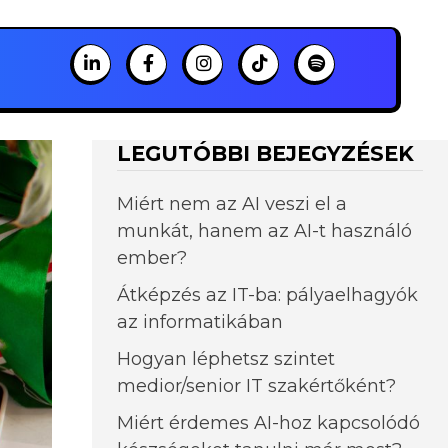
LEGUTÓBBI BEJEGYZÉSEK
Miért nem az AI veszi el a
munkát, hanem az AI-t használó
ember?
Átképzés az IT-ba: pályaelhagyók
az informatikában
Hogyan léphetsz szintet
medior/senior IT szakértőként?
Miért érdemes AI-hoz kapcsolódó