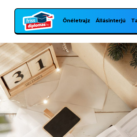
Önéletrajz
Állásinterjú
Ta