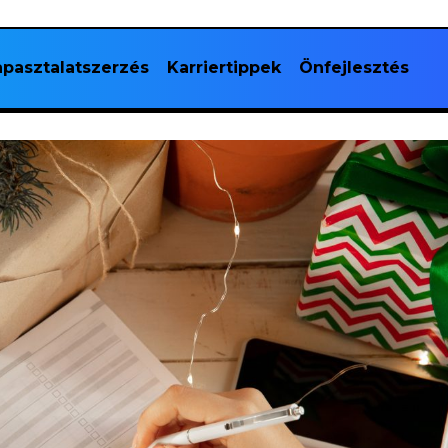
pasztalatszerzés
Karriertippek
Önfejlesztés