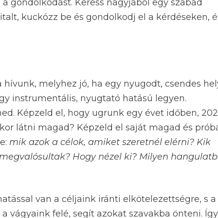
ti a gondolkodást. Keress nagyjából egy szabad
talt, kuckózz be és gondolkodj el a kérdéseken, é
 hívunk, melyhez jó, ha egy nyugodt, csendes hel
ogy instrumentális, nyugtató hatású legyen.
ed. Képzeld el, hogy ugrunk egy évet időben, 20
r látni magad? Képzeld el saját magad és próbá
e:
mik azok a célok, amiket szeretnél elérni? Kik
 megvalósultak? Hogy nézel ki? Milyen hangulat
atással van a céljaink iránti elkötelezettségre, s a
 vágyaink felé, segít azokat szavakba önteni. Így