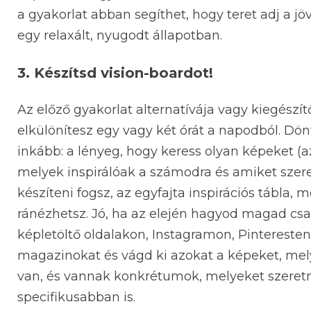
a gyakorlat abban segíthet, hogy teret adj a j
egy relaxált, nyugodt állapotban.
3. Készítsd vision-boardot!
Az előző gyakorlat alternatívája vagy kiegészí
elkülönítesz egy vagy két órát a napodból. Dön
inkább: a lényeg, hogy keress olyan képeket (
melyek inspirálóak a számodra és amiket szer
készíteni fogsz, az egyfajta inspirációs tábla,
ránézhetsz. Jó, ha az elején hagyod magad csa
képletöltő oldalakon, Instagramon, Pinteresten
magazinokat és vágd ki azokat a képeket, me
van, és vannak konkrétumok, melyeket szeretné
specifikusabban is.