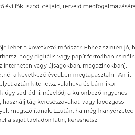
övő évi fókuszod, céljaid, terveid megfogalmazásár
tője lehet a következő módszer. Ehhez szintén jó, 
thetsz, hogy digitális vagy papír formában csinál
az interneten vagy újságokban, magazinokban),
etnél a következő évedben megtapasztalni. Amit
 melyet aztán kitehetsz valahova és bármikor
k úgy sodródni: nézelődj a különböző ingyenes
, használj tág keresőszavakat, vagy lapozgass
lyek megszólítanak. Ezután, ha még hiányérzeted
l a saját tábládon látni, kereshetsz