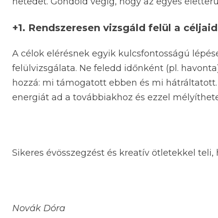
hetedet. Gondold végig, hogy az egyes életterü
+1. Rendszeresen vizsgáld felül a céljaid
A célok elérésnek egyik kulcsfontosságú lépés
felülvizsgálata. Ne feledd időnként (pl. havon
hozzá: mi támogatott ebben és mi hátráltatott.
energiát ad a továbbiakhoz és ezzel mélyítheted
Sikeres évösszegzést és kreatív ötletekkel teli
Novák Dóra