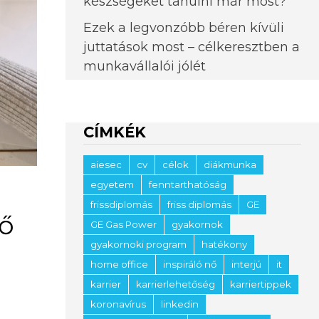
készségeket tanulni már most?
Ezek a legvonzóbb béren kívüli
juttatások most – célkeresztben a
munkavállalói jólét
CÍMKÉK
aiesec
cv
célok
diákmunka
egyetem
fenntarthatóság
frissdiplomás
friss diplomás
GE
ző
GE Gas Power
gyakornok
gyakornoki program
hatékony
home office
inspiráló nő
interjú
it
karrier
karrierlehetőség
karriertippek
koronavírus
linkedin