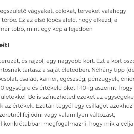
gszülető vágyakat, célokat, terveket valahogy
érbe. Ez az első lépés afelé, hogy elkezdj a
már több, mint egy kép a fejedben.
it!
ruzát, és rajzolj egy nagyobb kört. Ezt a kört osz
ontosnak tartasz a saját életedben. Néhány tipp (d
csolat, család, karrier, egészség, pénzügyek, énid
0 egységre és értékeld őket 1-10-ig aszerint, hogy
rületekkel. Be is színezheted ezeket az egységeke
 az értékek. Ezután tegyél egy csillagot azokhoz
eretnél fejlődni vagy valamilyen változást,
él konkrétabban megfogalmazni, hogy mik a célja