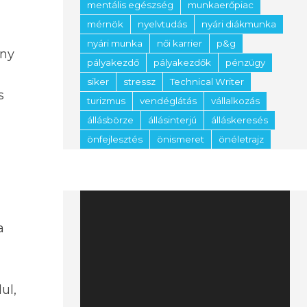
mentális egészség
munkaerőpiac
mérnök
nyelvtudás
nyári diákmunka
nyári munka
női karrier
p&g
ony
pályakezdő
pályakezdők
pénzügy
siker
stressz
Technical Writer
s
turizmus
vendéglátás
vállalkozás
állásbörze
állásinterjú
álláskeresés
önfejlesztés
önismeret
önéletrajz
Videólejátszó
a
ul,