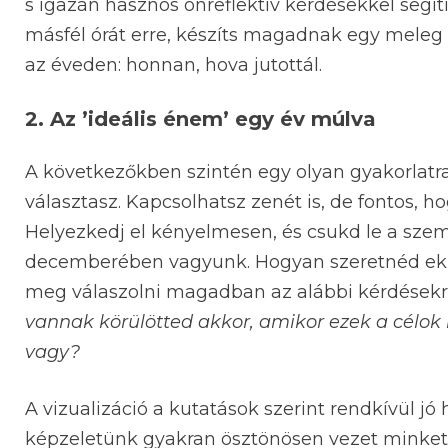
s igazán hasznos önreflektív kérdésekkel segí
másfél órát erre, készíts magadnak egy meleg i
az éveden: honnan, hova jutottál.
2. Az ’ideális énem’ egy év múlva
A következőkben szintén egy olyan gyakorlatra
választasz. Kapcsolhatsz zenét is, de fontos, h
Helyezkedj el kényelmesen, és csukd le a szem
decemberében vagyunk. Hogyan szeretnéd ekko
meg válaszolni magadban az alábbi kérdésekr
vannak körülötted akkor, amikor ezek a célok
vagy?
A vizualizáció a kutatások szerint rendkívül jó h
képzeletünk gyakran ösztönösen vezet minket a