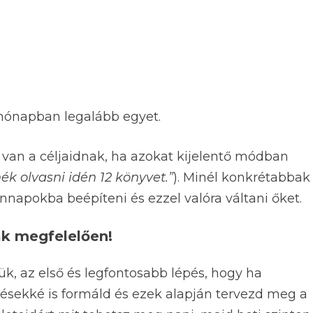
n hónapban legalább egyet.
van a céljaidnak, ha azokat kijelentő módban
nék olvasni idén 12 könyvet.”
). Minél konkrétabbak
napokba beépíteni és ezzel valóra váltani őket.
ak megfelelően!
k, az első és legfontosabb lépés, hogy ha
ésekké is formáld és ezek alapján tervezd meg a