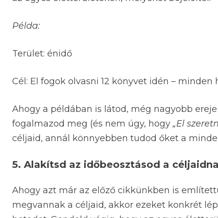
Példa:
Terület: énidő
Cél: El fogok olvasni 12 könyvet idén – minde
Ahogy a példában is látod, még nagyobb ereje 
fogalmazod meg (és nem úgy, hogy
„El szeret
céljaid, annál könnyebben tudod őket a minden
5. Alakítsd az időbeosztásod a céljaidn
Ahogy azt már az előző cikkünkben is említettü
megvannak a céljaid, akkor ezeket konkrét lép