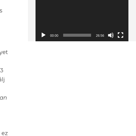
s
00:00
26:56
yet
23
lj
ban
 ez