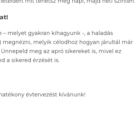
leteidért mit tehetsz meg napi, majd heti szinten.
at!
e – melyet gyakran kihagyunk -, a haladás
ta) megnézni, melyik célodhoz hogyan járultál már
 Ünnepeld meg az apró sikereket is, mivel ez
 a sikered érzését is.
, hatékony évtervezést kívánunk!