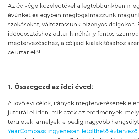
Az év vége közeledtével a legtöbbünkben megs
évünket és egyben megfogalmazzunk magunk sz
szokásokat, változtassunk bizonyos dolgokon.
időbeosztáshoz adtunk néhány fontos szempont
megtervezéséhez, a céljaid kialakításához szer
ceruzát elő!
1. Összegezd az idei éved!
A jövő évi célok, irányok megtervezésének ele
jutottál el idén, mik azok az eredmények, mel
területek, amelyekre pedig nagyobb hangsúlyt 
YearCompass ingyenesen letölthető évtervező 