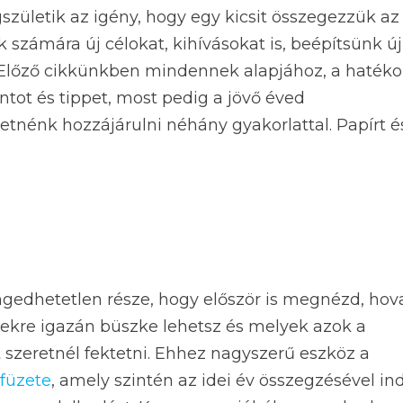
zületik az igény, hogy egy kicsit összegezzük az
ámára új célokat, kihívásokat is, beépítsünk új
 Előző cikkünkben mindennek alapjához, a haték
ot és tippet, most pedig a jövő éved
etnénk hozzájárulni néhány gyakorlattal. Papírt é
ngedhetetlen része, hogy először is megnézd, hov
yekre igazán büszke lehetsz és melyek azok a
szeretnél fektetni. Ehhez nagyszerű eszköz a
füzete
, amely szintén az idei év összegzésével ind