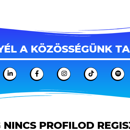
YÉL A KÖZÖSSÉGÜNK T
 NINCS PROFILOD REGI