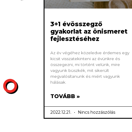
3+1 évösszegző
gyakorlat az önismeret
fejlesztéséhez
Az év végéhez közeledve érdemes egy
kicsit visszatekinteni az évünkre és
összegezni, mi történt velünk, mire
vagyunk büszkék, mit sikerült
megvalósítanunk és miért vagyunk
hálásak.
TOVÁBB »
2022.12.21.
Nincs hozzászólás