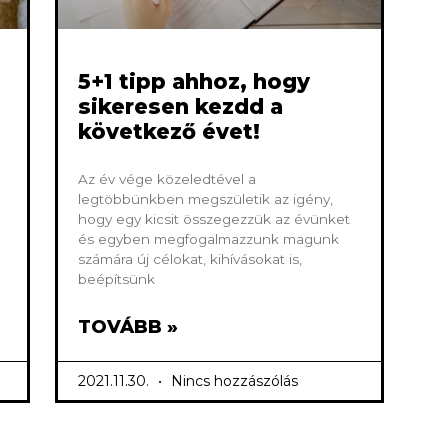
5+1 tipp ahhoz, hogy
sikeresen kezdd a
következő évet!
Az év vége közeledtével a
legtöbbünkben megszületik az igény,
hogy egy kicsit összegezzük az évünket
és egyben megfogalmazzunk magunk
számára új célokat, kihívásokat is,
beépítsünk
TOVÁBB »
2021.11.30.
Nincs hozzászólás