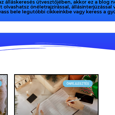
az álláskeresés útvesztőjében, akkor ez a blog n
olvashatsz önéletrajzírással, állásinterjúzással
vass bele legutóbbi cikkeinkbe vagy keress a 
ÖNFEJLESZTÉS