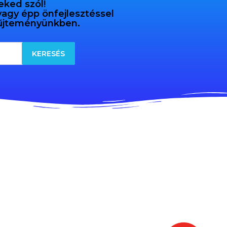
eked szól!
 vagy épp önfejlesztéssel
gyűjteményünkben.