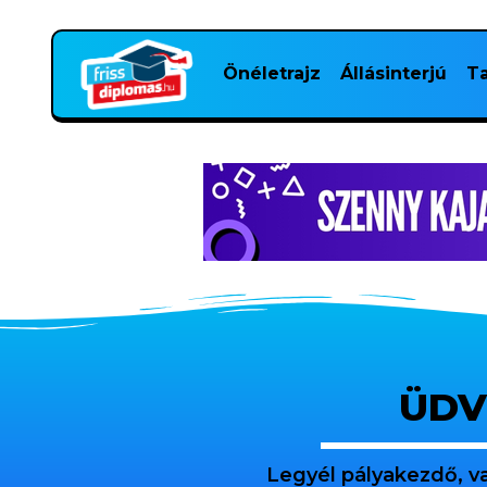
Önéletrajz
Állásinterjú
Ta
ÜDV
Legyél pályakezdő, v