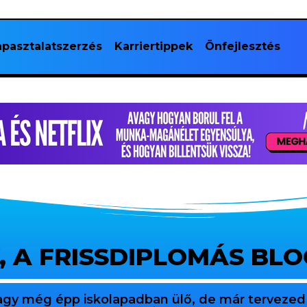
pasztalatszerzés
Karriertippek
Önfejlesztés
, A FRISSDIPLOMÁS BL
agy még épp iskolapadban ülő, de már tervezed 