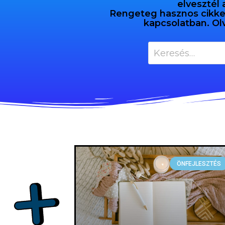
elvesztél 
Rengeteg hasznos cikket 
kapcsolatban. Ol
ÖNFEJLESZTÉS