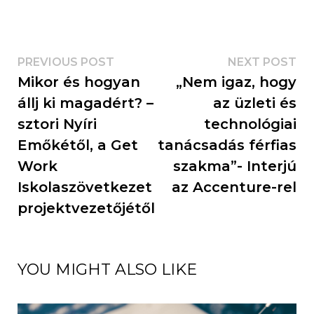
PREVIOUS POST
NEXT POST
Mikor és hogyan
„Nem igaz, hogy
állj ki magadért? –
az üzleti és
sztori Nyíri
technológiai
Emőkétől, a Get
tanácsadás férfias
Work
szakma”- Interjú
Iskolaszövetkezet
az Accenture-rel
projektvezetőjétől
YOU MIGHT ALSO LIKE