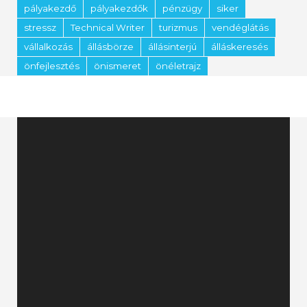
pályakezdő
pályakezdők
pénzügy
siker
stressz
Technical Writer
turizmus
vendéglátás
vállalkozás
állásbörze
állásinterjú
álláskeresés
önfejlesztés
önismeret
önéletrajz
Videólejátszó