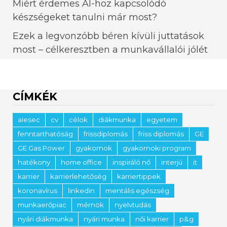
Miért érdemes AI-hoz kapcsolódó
készségeket tanulni már most?
Ezek a legvonzóbb béren kívüli juttatások
most – célkeresztben a munkavállalói jólét
CÍMKÉK
aiesec
cv
célok
diákmunka
egyetem
fenntarthatóság
frissdiplomás
friss diplomás
GE
GE Gas Power
gyakornok
gyakornoki program
hatékony
home office
inspiráló nő
interjú
it
karrier
karrierlehetőség
karriertippek
koronavírus
linkedin
mentális egészség
munkaerőpiac
mérnök
nyelvtudás
nyári diákmunka
nyári munka
női karrier
p&g