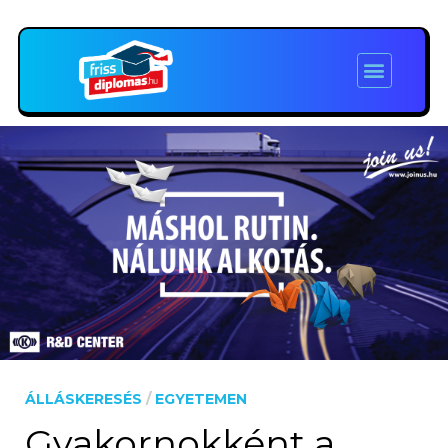
ÁLLÁSKERESÉS
/
EGYETEMEN
Gyakornokként a