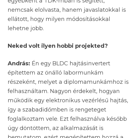
egyébként a TDK-mban is segített,
nemcsak elolvasta, hanem javaslatokkal is
ellátott, hogy milyen módosításokkal
lehetne jobb.
Neked volt ilyen hobbi projekted?
András:
Én egy BLDC hajtásinvertert
építettem az önálló labormunkám
részeként, melyet a diplomamunkámhoz is
felhasználtam. Nagyon érdekelt, hogyan
működik egy elektronikus vezérlésű hajtás,
így a szabadidőmben is rengeteget
foglalkoztam vele. Ezt felhasználva később
úgy döntöttem, az alkalmazását is
bemutatom, ezért megépítettem hozzá a