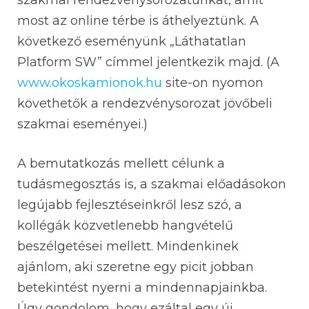
most az online térbe is áthelyeztünk. A
következő eseményünk „Láthatatlan
Platform SW” címmel jelentkezik majd. (A
www.okoskamionok.hu
site-on nyomon
követhetők a rendezvénysorozat jövőbeli
szakmai eseményei.)
A bemutatkozás mellett célunk a
tudásmegosztás is, a szakmai előadásokon
legújabb fejlesztéseinkről lesz szó, a
kollégák közvetlenebb hangvételű
beszélgetései mellett. Mindenkinek
ajánlom, aki szeretne egy picit jobban
betekintést nyerni a mindennapjainkba.
Úgy gondolom, hogy ezáltal egy új