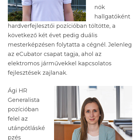
nök
hallgatóként
hardverfejlesztői pozícióban töltötte, a
következő két évet pedig duális
mesterképzésen folytatta a cégnél. Jelenleg
az eCubator csapat tagja, ahol az
elektromos járművekkel kapcsolatos
fejlesztések zajlanak.
Ági HR
Generalista
pozícióban
felel az
utánpótláské
pzés