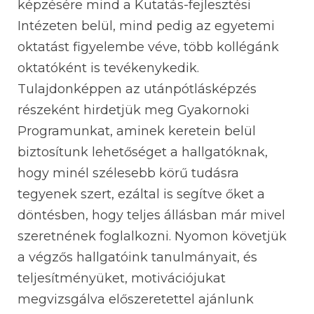
képzésére mind a Kutatás-fejlesztési
Intézeten belül, mind pedig az egyetemi
oktatást figyelembe véve, több kollégánk
oktatóként is tevékenykedik.
Tulajdonképpen az utánpótlásképzés
részeként hirdetjük meg Gyakornoki
Programunkat, aminek keretein belül
biztosítunk lehetőséget a hallgatóknak,
hogy minél szélesebb körű tudásra
tegyenek szert, ezáltal is segítve őket a
döntésben, hogy teljes állásban már mivel
szeretnének foglalkozni. Nyomon követjük
a végzős hallgatóink tanulmányait, és
teljesítményüket, motivációjukat
megvizsgálva előszeretettel ajánlunk