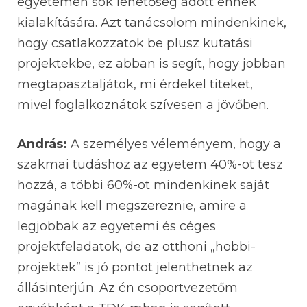
egyetemen sok lehetőség adott ennek
kialakítására. Azt tanácsolom mindenkinek,
hogy csatlakozzatok be plusz kutatási
projektekbe, ez abban is segít, hogy jobban
megtapasztaljátok, mi érdekel titeket,
mivel foglalkoznátok szívesen a jövőben.
András:
A személyes véleményem, hogy a
szakmai tudáshoz az egyetem 40%-ot tesz
hozzá, a többi 60%-ot mindenkinek saját
magának kell megszereznie, amire a
legjobbak az egyetemi és céges
projektfeladatok, de az otthoni „hobbi-
projektek” is jó pontot jelenthetnek az
állásinterjún. Az én csoportvezetőm