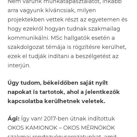
Nem várunk munkatapasztalatot, inkább
arra vagyunk kíváncsiak, milyen
projektekben vettek részt az egyetemen és
hogy ezekről hogyan tudnak szakmailag
kommunikálni. MSc hallgatók esetén a
szakdolgozat témája is rögzítésre kerülhet,
ezek el tudják indítani a beszélgetést az
interjún.
Úgy tudom, békeidőben saját nyílt
napokat is tartotok, ahol a jelentkezők
kapcsolatba kerülhetnek veletek.
Ági:
Így van! 2017-ben útnak indítottuk
OKOS KAMIONOK – OKOS MÉRNÖKÖK
szakmai rendezvénysorozatunkat, amit