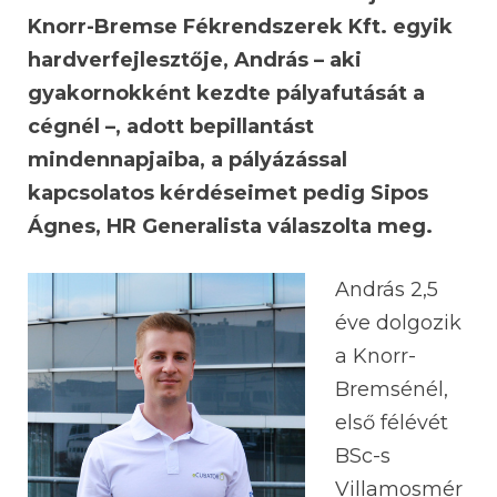
Knorr-Bremse Fékrendszerek Kft. egyik
hardverfejlesztője, András – aki
gyakornokként kezdte pályafutását a
cégnél –, adott bepillantást
mindennapjaiba, a pályázással
kapcsolatos kérdéseimet pedig Sipos
Ágnes, HR Generalista válaszolta meg.
András 2,5
éve dolgozik
a Knorr-
Bremsénél,
első félévét
BSc-s
Villamosmér