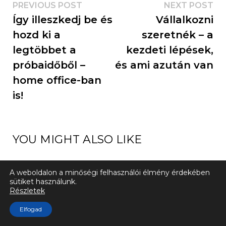
PREVIOUS POST
NEXT POST
Így illeszkedj be és
Vállalkozni
hozd ki a
szeretnék – a
legtöbbet a
kezdeti lépések,
próbaidőből –
és ami azután van
home office-ban
is!
YOU MIGHT ALSO LIKE
A weboldalon a minőségi felhasználói élmény érdekében
sütiket használunk.
Részletek
Elfogad