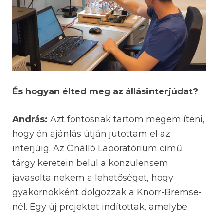
És hogyan élted meg az állásinterjúdat?
András:
Azt fontosnak tartom megemlíteni,
hogy én ajánlás útján jutottam el az
interjúig. Az Önálló Laboratórium című
tárgy keretein belül a konzulensem
javasolta nekem a lehetőséget, hogy
gyakornokként dolgozzak a Knorr-Bremse-
nél. Egy új projektet indítottak, amelybe