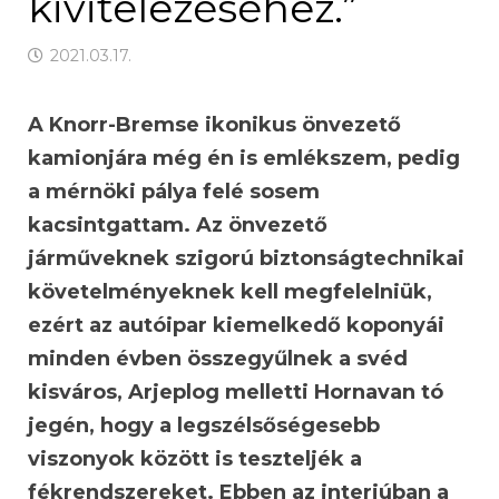
kivitelezéséhez.”
2021.03.17.
A Knorr-Bremse ikonikus önvezető
kamionjára még én is emlékszem, pedig
a mérnöki pálya felé sosem
kacsintgattam. Az önvezető
járműveknek szigorú biztonságtechnikai
követelményeknek kell megfelelniük,
ezért az autóipar kiemelkedő koponyái
minden évben összegyűlnek a svéd
kisváros, Arjeplog melletti Hornavan tó
jegén, hogy a legszélsőségesebb
viszonyok között is teszteljék a
fékrendszereket. Ebben az interjúban a