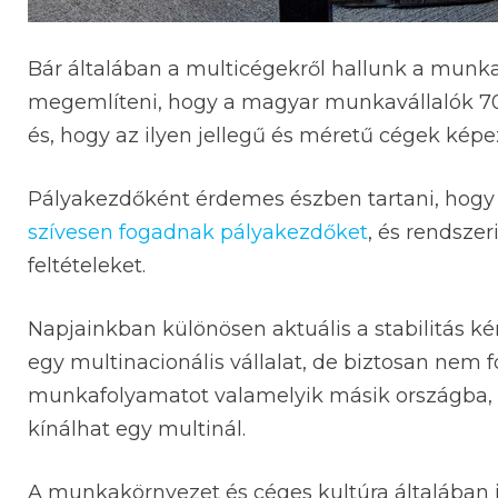
Bár általában a multicégekről hallunk a munk
megemlíteni, hogy a magyar munkavállalók 70%
és, hogy az ilyen jellegű és méretű cégek képe
Pályakezdőként érdemes észben tartani, hogy
szívesen fogadnak pályakezdőket
, és rendsze
feltételeket.
Napjainkban különösen aktuális a stabilitás 
egy multinacionális vállalat, de biztosan nem 
munkafolyamatot valamelyik másik országba, í
kínálhat egy multinál.
A munkakörnyezet és céges kultúra általában j