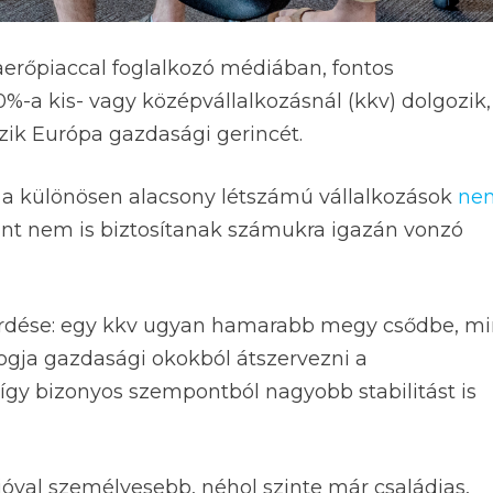
aerőpiaccal foglalkozó médiában, fontos
-a kis- vagy középvállalkozásnál (kkv) dolgozik,
zik Európa gazdasági gerincét.
 a különösen alacsony létszámú vállalkozások
ne
rint nem is biztosítanak számukra igazán vonzó
kérdése: egy kkv ugyan hamarabb megy csődbe, mi
fogja gazdasági okokból átszervezni a
gy bizonyos szempontból nagyobb stabilitást is
óval személyesebb, néhol szinte már családias,