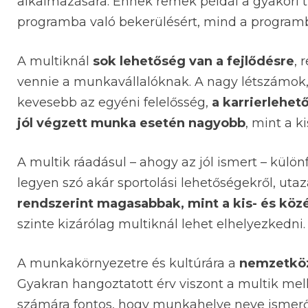
alkalmazására. Ennek remek példái a gyakori 
programba való bekerülésért, mind a programbó
A multiknál
sok lehetőség van a fejlődésre
, 
vennie a munkavállalóknak. A nagy létszámok,
kevesebb az egyéni felelősség,
a karrierlehet
jól végzett munka esetén nagyobb
, mint a k
A multik ráadásul – ahogy az jól ismert – külön
legyen szó akár sportolási lehetőségekről, utaz
rendszerint magasabbak, mint a kis- és köz
szinte kizárólag multiknál lehet elhelyezkedni.
A munkakörnyezetre és kultúrára a
nemzetközi
Gyakran hangoztatott érv viszont a multik mel
számára fontos, hogy munkahelye neve ismer