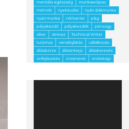
mentális egészség
munkaerőpiac
mérnök
nyelvtudás
nyári diákmunka
nyári munka
női karrier
p&g
pályakezdő
pályakezdők
pénzügy
siker
stressz
Technical Writer
turizmus
vendéglátás
vállalkozás
állásbörze
állásinterjú
álláskeresés
önfejlesztés
önismeret
önéletrajz
Videólejátszó