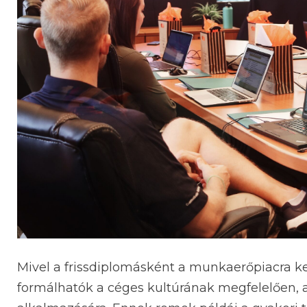
Mivel a frissdiplomásként a munkaerőpiacra ke
formálhatók a céges kultúrának megfelelően, a