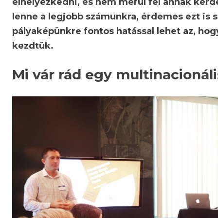
elhelyezkedni, és nem merül fel annak kérd
lenne a legjobb számunkra, érdemes ezt is 
pályaképünkre fontos hatással lehet az, hog
kezdtük.
Mi vár rád egy multinacionál