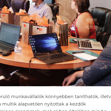
rülő munkavállalók könnyebben taníthatók, illet
 multik alapvetően nyitottak a kezdők