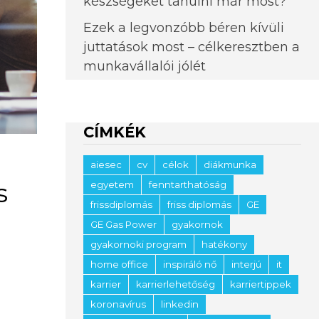
készségeket tanulni már most?
Ezek a legvonzóbb béren kívüli
juttatások most – célkeresztben a
munkavállalói jólét
CÍMKÉK
aiesec
cv
célok
diákmunka
s
egyetem
fenntarthatóság
frissdiplomás
friss diplomás
GE
GE Gas Power
gyakornok
gyakornoki program
hatékony
home office
inspiráló nő
interjú
it
karrier
karrierlehetőség
karriertippek
koronavírus
linkedin