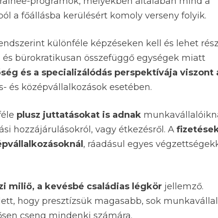
trainee-programok, melyekben általában mind a
l a főállásba kerülésért komoly verseny folyik.
rendszerint különféle képzéseken kell és lehet rés
 és bürokratikusan összefüggő egységek miatt
őség és a specializálódás perspektívája viszont 
is- és középvállalkozások esetében.
féle
plusz juttatásokat is adnak
munkavállalóikn
ási hozzájárulásokról, vagy étkezésről. A
fizetések
épvállalkozásoknál
, ráadásul egyes végzettségek
 miliő, a kevésbé családias légkör
jellemző.
lett, hogy presztízsük magasabb, sok munkaválla
ősen cseng mindenki számára.