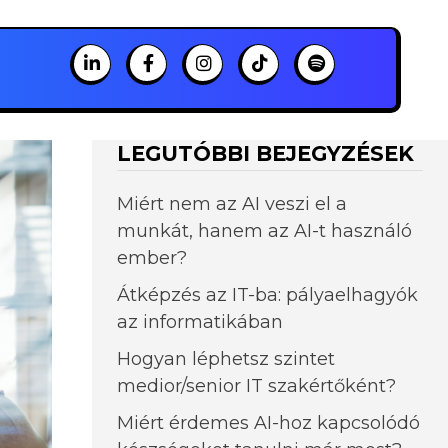
LEGUTÓBBI BEJEGYZÉSEK
Miért nem az AI veszi el a
munkát, hanem az AI-t használó
ember?
Átképzés az IT-ba: pályaelhagyók
az informatikában
Hogyan léphetsz szintet
medior/senior IT szakértőként?
Miért érdemes AI-hoz kapcsolódó