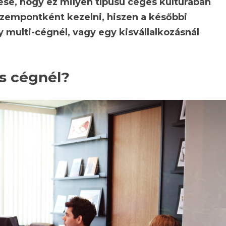
ése, hogy ez milyen típusú céges kultúrában
szempontként kezelni, hiszen a későbbi
y multi-cégnél, vagy egy kisvállalkozásnál
is cégnél?