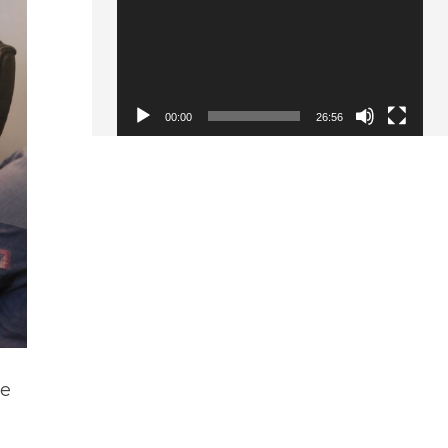
00:00
26:56
ve