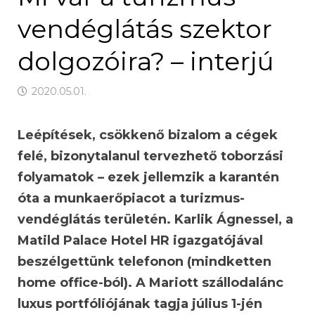
vendéglátás szektor
dolgozóira? – interjú
2020.05.01.
Leépítések, csökkenő bizalom a cégek
felé, bizonytalanul tervezhető toborzási
folyamatok – ezek jellemzik a karantén
óta a munkaerőpiacot a turizmus-
vendéglátás területén. Karlik Ágnessel, a
Matild Palace Hotel HR igazgatójával
beszélgettünk telefonon (mindketten
home office-ból). A Mariott szállodalánc
luxus portfóliójának tagja július 1-jén