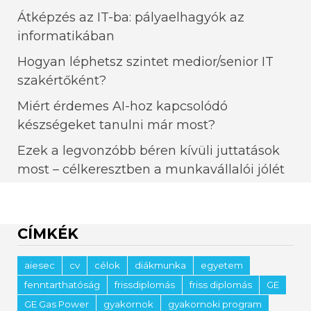
Átképzés az IT-ba: pályaelhagyók az
informatikában
Hogyan léphetsz szintet medior/senior IT
szakértőként?
Miért érdemes AI-hoz kapcsolódó
készségeket tanulni már most?
Ezek a legvonzóbb béren kívüli juttatások
most – célkeresztben a munkavállalói jólét
CÍMKÉK
aiesec
cv
célok
diákmunka
egyetem
fenntarthatóság
frissdiplomás
friss diplomás
GE
GE Gas Power
gyakornok
gyakornoki program