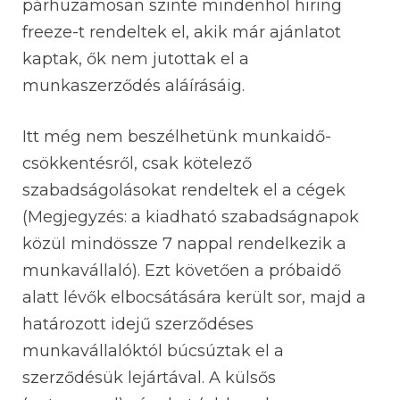
párhuzamosan szinte mindenhol hiring
freeze-t rendeltek el, akik már ajánlatot
kaptak, ők nem jutottak el a
munkaszerződés aláírásáig.
Itt még nem beszélhetünk munkaidő-
csökkentésről, csak kötelező
szabadságolásokat rendeltek el a cégek
(Megjegyzés: a kiadható szabadságnapok
közül mindössze 7 nappal rendelkezik a
munkavállaló). Ezt követően a próbaidő
alatt lévők elbocsátására került sor, majd a
határozott idejű szerződéses
munkavállalóktól búcsúztak el a
szerződésük lejártával. A külsős