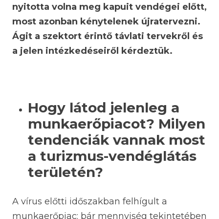
nyitotta volna meg kapuit vendégei előtt,
most azonban kénytelenek újratervezni.
Ágit a szektort érintő távlati tervekről és
a jelen intézkedéseiről kérdeztük.
Hogy látod jelenleg a
munkaerőpiacot? Milyen
tendenciák vannak most
a turizmus-vendéglátás
területén?
A vírus előtti időszakban felhígult a
munkaerőpiac: bár mennyiség tekintetében