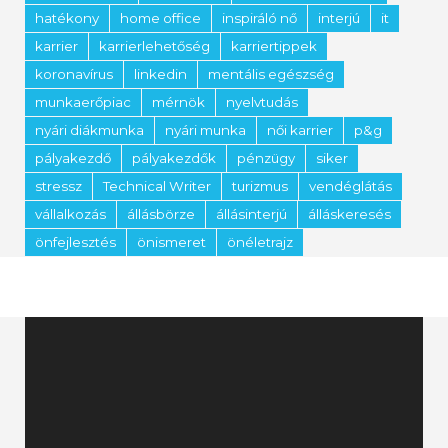
hatékony
home office
inspiráló nő
interjú
it
karrier
karrierlehetőség
karriertippek
koronavírus
linkedin
mentális egészség
munkaerőpiac
mérnök
nyelvtudás
nyári diákmunka
nyári munka
női karrier
p&g
pályakezdő
pályakezdők
pénzügy
siker
stressz
Technical Writer
turizmus
vendéglátás
vállalkozás
állásbörze
állásinterjú
álláskeresés
önfejlesztés
önismeret
önéletrajz
Videólejátszó