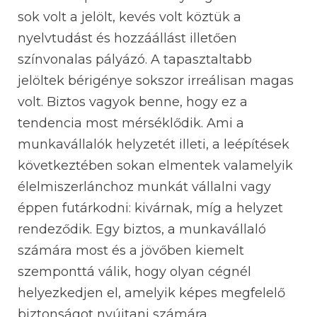
sok volt a jelölt, kevés volt köztük a
nyelvtudást és hozzáállást illetően
színvonalas pályázó. A tapasztaltabb
jelöltek bérigénye sokszor irreálisan magas
volt. Biztos vagyok benne, hogy ez a
tendencia most mérséklődik. Ami a
munkavállalók helyzetét illeti, a leépítések
következtében sokan elmentek valamelyik
élelmiszerlánchoz munkát vállalni vagy
éppen futárkodni: kivárnak, míg a helyzet
rendeződik. Egy biztos, a munkavállaló
számára most és a jövőben kiemelt
szemponttá válik, hogy olyan cégnél
helyezkedjen el, amelyik képes megfelelő
biztonságot nyújtani számára.