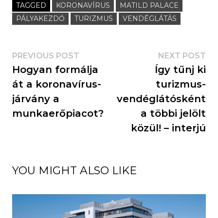
TAGGED
KORONAVÍRUS
MATILD PALACE
PÁLYAKEZDŐ
TURIZMUS
VENDÉGLÁTÁS
PREVIOUS POST
NEXT POST
Hogyan formálja
Így tűnj ki
át a koronavírus-
turizmus-
járvány a
vendéglátósként
munkaerőpiacot?
a többi jelölt
közül! – interjú
YOU MIGHT ALSO LIKE