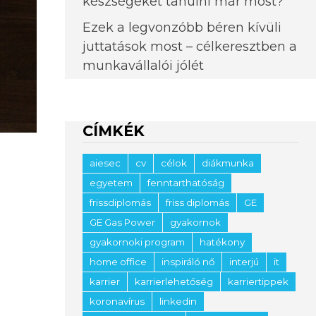
készségeket tanulni már most?
Ezek a legvonzóbb béren kívüli
juttatások most – célkeresztben a
munkavállalói jólét
CÍMKÉK
aiesec
cv
célok
diákmunka
egyetem
fenntarthatóság
frissdiplomás
friss diplomás
GE
GE Gas Power
gyakornok
gyakornoki program
hatékony
home office
inspiráló nő
interjú
it
karrier
karrierlehetőség
karriertippek
koronavírus
linkedin