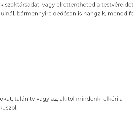
k szaktársadat, vagy elrettentheted a testvéreidet
nulnál, bármennyire dedósan is hangzik, mondd fe
okat, talán te vagy az, akitől mindenki elkéri a
küszöl.