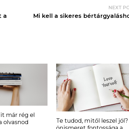
NEXT P
t a
Mi kell a sikeres bértárgyalásh
it már rég el
Te tudod, mitől leszel jól?
na olvasnod
önismeret fontossága a