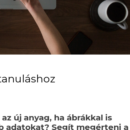
tanuláshoz
z új anyag, ha ábrákkal is
bb adatokat? Segít megérteni a