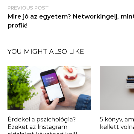
PREVIOUS POST
Mire jó az egyetem? Networkingelj, min
profik!
YOU MIGHT ALSO LIKE
Érdekel a pszichológia?
5 könyv, am
Ezeket az Instagram
kellett vol