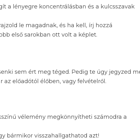
gít a lényegre koncentrálásban és a kulcsszavak
jzold le magadnak, és ha kell, írj hozzá
bb első sarokban ott volt a képlet.
 senki sem ért meg téged. Pedig te úgy jegyzed 
az előadótól élőben, vagy felvételről.
 sokszínű vélemény megkönnyítheti számodra a
így bármikor visszahallgathatod azt!