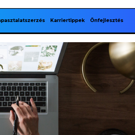
pasztalatszerzés
Karriertippek
Önfejlesztés