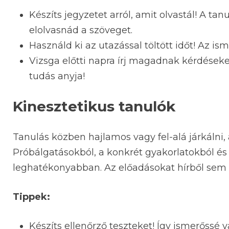
Készíts jegyzetet arról, amit olvastál! A ta
elolvasnád a szöveget.
Használd ki az utazással töltött időt! Az is
Vizsga előtti napra írj magadnak kérdéseket 
tudás anyja!
Kinesztetikus tanulók
Tanulás közben hajlamos vagy fel-alá járkálni,
Próbálgatásokból, a konkrét gyakorlatokból é
leghatékonyabban. Az előadásokat hírből sem
Tippek:
Készíts ellenőrző teszteket! Így ismerőssé 