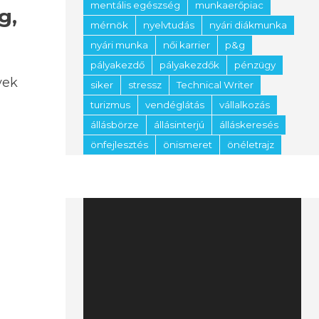
mentális egészség
munkaerőpiac
g,
mérnök
nyelvtudás
nyári diákmunka
nyári munka
női karrier
p&g
pályakezdő
pályakezdők
pénzügy
yek
siker
stressz
Technical Writer
turizmus
vendéglátás
vállalkozás
állásbörze
állásinterjú
álláskeresés
önfejlesztés
önismeret
önéletrajz
Videólejátszó