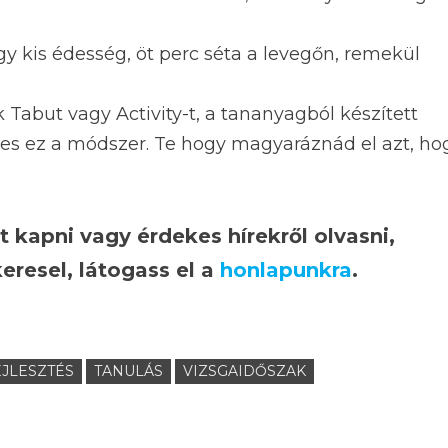
y kis édesség, öt perc séta a levegőn, remekül
k Tabut vagy Activity-t, a tananyagból készített
etes ez a módszer. Te hogy magyaráznád el azt, ho
 kapni vagy érdekes hírekről olvasni,
eresel, látogass el a
honlapunkra
.
JLESZTÉS
TANULÁS
VIZSGAIDŐSZAK