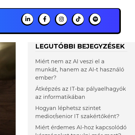
LEGUTÓBBI BEJEGYZÉSEK
Miért nem az AI veszi el a
munkát, hanem az AI-t használó
ember?
Átképzés az IT-ba: pályaelhagyók
az informatikában
Hogyan léphetsz szintet
medior/senior IT szakértőként?
Miért érdemes AI-hoz kapcsolódó