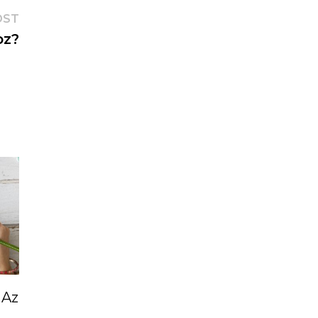
OST
oz?
 Az