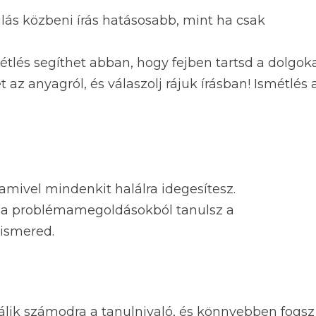
nulás közbeni írás hatásosabb, mint ha csak
métlés segíthet abban, hogy fejben tartsd a dolgoka
az anyagról, és válaszolj rájuk írásban! Ismétlés 
 amivel mindenkit halálra idegesítesz.
s a problémamegoldásokból tanulsz a
 ismered.
válik számodra a tanulnivaló, és könnyebben fogsz