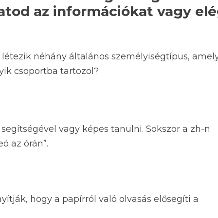
atod az információkat vagy elé
 létezik néhány általános személyiségtípus, amel
ik csoportba tartozol?
egítségével vagy képes tanulni. Sokszor a zh-n
eó az órán”.
tják, hogy a papírról való olvasás elősegíti a