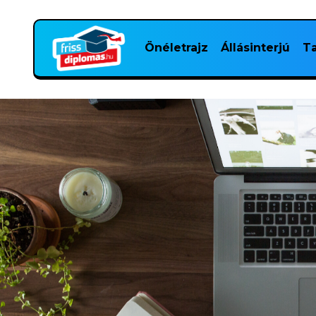
Önéletrajz
Állásinterjú
Ta