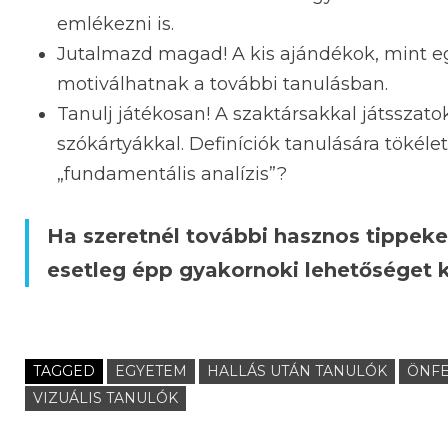
emlékezni is.
Jutalmazd magad! A kis ajándékok, mint eg
motiválhatnak a további tanulásban.
Tanulj játékosan! A szaktársakkal játsszato
szókártyákkal. Definíciók tanulására tökél
„fundamentális analízis”?
Ha szeretnél további hasznos tippeket
esetleg épp gyakornoki lehetőséget k
TAGGED
EGYETEM
HALLÁS UTÁN TANULÓK
ÖNFE
VIZUÁLIS TANULÓK