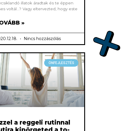
ycsiklandó illatok áradtak és te éppen
es voltál…? Vagy eltervezted, hogy este
OVÁBB »
20.12.18.
Nincs hozzászólás
ÖNFEJLESZTÉS
zzel a reggeli rutinnal
utira kipörgeted a to-