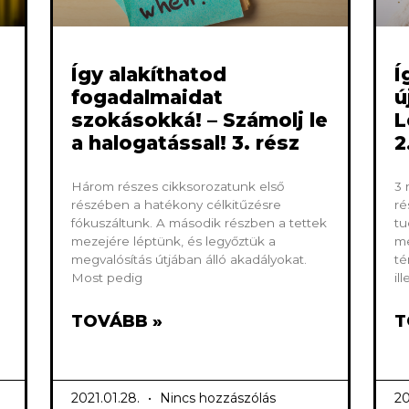
Így alakíthatod
Í
fogadalmaidat
ú
szokásokká! – Számolj le
L
a halogatással! 3. rész
2
Három részes cikksorozatunk első
3 
részében a hatékony célkitűzésre
ré
fókuszáltunk. A második részben a tettek
tu
mezejére léptünk, és legyőztük a
me
megvalósítás útjában álló akadályokat.
té
Most pedig
il
TOVÁBB »
T
2021.01.28.
Nincs hozzászólás
20