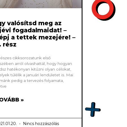
gy valósítsd meg az
jévi fogadalmaidat! –
épj a tettek mezejére! –
. rész
részes cikksorozatunk első
szében arról olvashattál, hogy hogyan
dsz hatékonyan kitűzni olyan célokat,
lyek túlélik a januári lendületet is. Mai
mánk pedig a tervezés folyamata,
letve
OVÁBB »
21.01.20.
Nincs hozzászólás