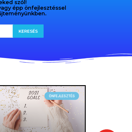
eked szól!
 vagy épp önfejlesztéssel
gyűjteményünkben.
ÖNFEJLESZTÉS