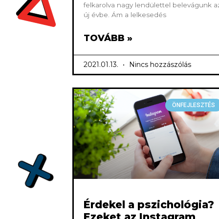
felkarolva nagy lendülettel belevágunk a
új évbe. Ám a lelkesedés
TOVÁBB »
2021.01.13.
Nincs hozzászólás
ÖNFEJLESZTÉS
Érdekel a pszichológia?
Ezeket az Instagram