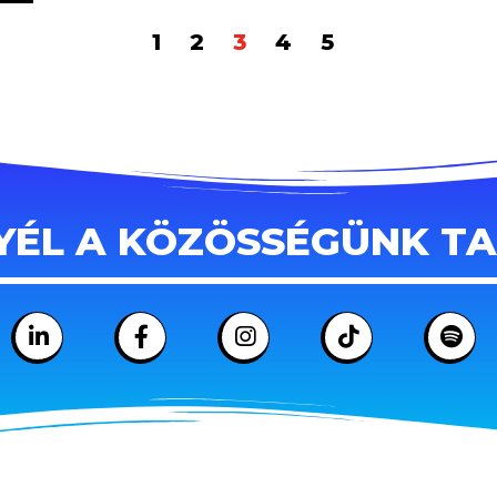
1
2
3
4
5
YÉL A KÖZÖSSÉGÜNK T