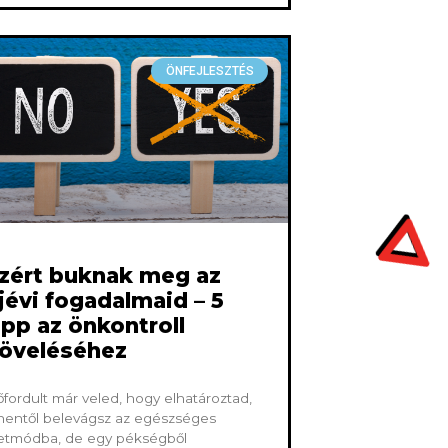
ÖNFEJLESZTÉS
zért buknak meg az
jévi fogadalmaid – 5
ipp az önkontroll
öveléséhez
őfordult már veled, hogy elhatároztad,
nentől belevágsz az egészséges
etmódba, de egy pékségből