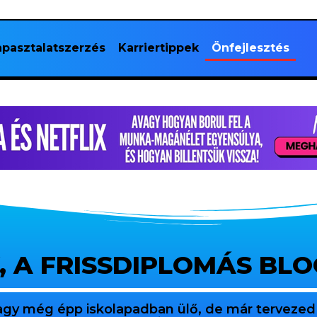
pasztalatszerzés
Karriertippek
Önfejlesztés
, A FRISSDIPLOMÁS BL
agy még épp iskolapadban ülő, de már tervezed 