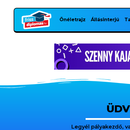
Önéletrajz
Állásinterjú
Ta
ÜDV
Legyél pályakezdő, v