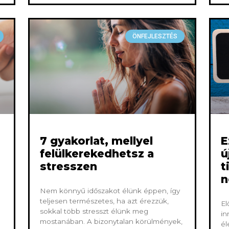
ÖNFEJLESZTÉS
7 gyakorlat, mellyel
E
felülkerekedhetsz a
ú
stresszen
t
n
Nem könnyű időszakot élünk éppen, így
teljesen természetes, ha azt érezzük,
El
sokkal több stresszt élünk meg
in
mostanában. A bizonytalan körülmények,
él