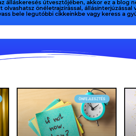
az álláskeresés útvesztőjében, akkor ez a blog n
olvashatsz önéletrajzírással, állásinterjúzással
vass bele legutóbbi cikkeinkbe vagy keress a 
ÖNFEJLESZTÉS