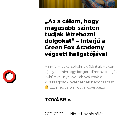
„Az a célom, hogy
magasabb szinten
tudjak létrehozni
dolgokat” – Interjú a
Green Fox Academy
végzett hallgatójával
Az informatika sokaknak (köztük nekem
is) olyan, mint egy idegen dimenzió, saját
kultúrával, nyelvvel, ahová csak a
kiváltságosok nyerhetnek bebocsájtást.
Ezt megcáfolandó, a következő
TOVÁBB »
2021.02.22.
Nincs hozzászólás