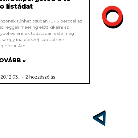
o listádat
nzónak tűnhet csupán 10-15 perccel az
ső reggeli meeting előtt kikelni az
yból és ennek tudatában este még
usz egy (na persze) sorozatrészt
egnézni. Ám
OVÁBB »
20.12.03.
2 hozzászólás