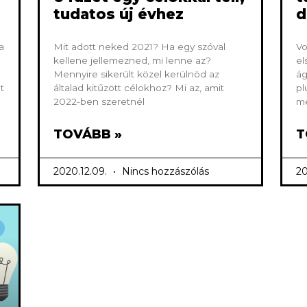
tudatos új évhez
d
a
Mit adott neked 2021? Ha egy szóval
Vo
kellene jellemezned, mi lenne az?
el
Mennyire sikerült közel kerülnöd az
ág
t
általad kitűzött célokhoz? Mi az, amit
pl
2022-ben szeretnél
m
TOVÁBB »
T
2020.12.09.
Nincs hozzászólás
20