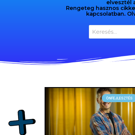
elvesztél 
Rengeteg hasznos cikket 
kapcsolatban. Ol
ÖNFEJLESZTÉS