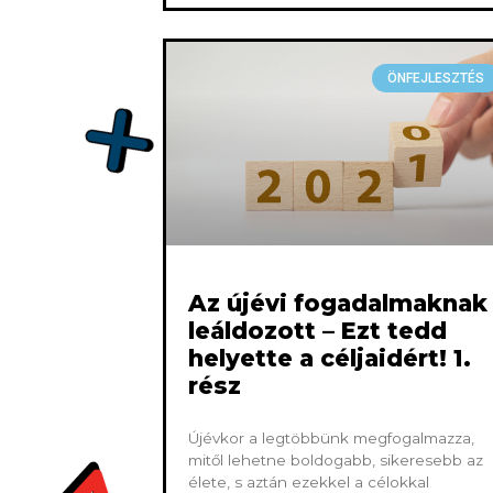
ÖNFEJLESZTÉS
Az újévi fogadalmaknak
leáldozott – Ezt tedd
helyette a céljaidért! 1.
rész
Újévkor a legtöbbünk megfogalmazza,
mitől lehetne boldogabb, sikeresebb az
élete, s aztán ezekkel a célokkal