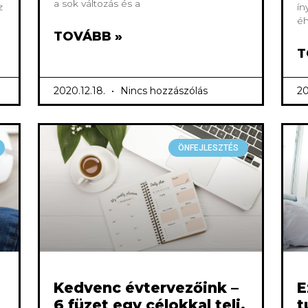
a sok változás és a
z
ín
éh
TOVÁBB »
T
2020.12.18.
Nincs hozzászólás
20
ÖNFEJLESZTÉS
Kedvenc évtervezőink –
E
6 füzet egy célokkal teli,
t