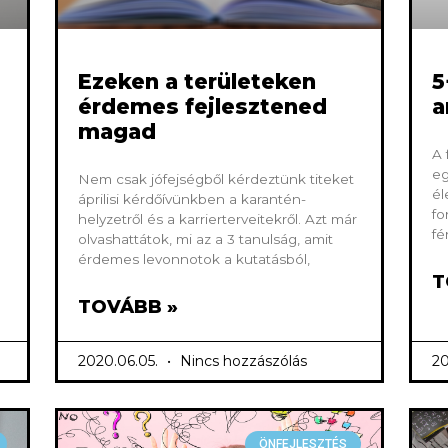
Ezeken a területeken
5
érdemes fejlesztened
a
magad
A 
eg
Nem csak jófejségből kérdeztünk titeket
él
áprilisi kérdőívünkben a karantén-
fo
helyzetről és a karrierterveitekről. Azt már
fé
olvashattátok, mi az a 3 tanulság, amit
érdemes levonnotok a kutatásból,
T
TOVÁBB »
2020.06.05.
Nincs hozzászólás
20
ÖNFEJLESZTÉS