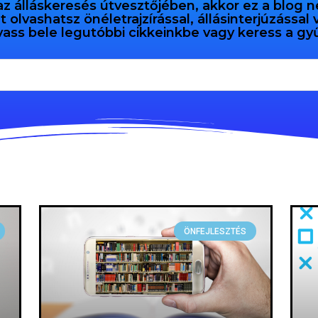
az álláskeresés útvesztőjében, akkor ez a blog n
olvashatsz önéletrajzírással, állásinterjúzással
vass bele legutóbbi cikkeinkbe vagy keress a 
ÖNFEJLESZTÉS