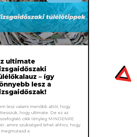
z ultimate
izsgaidőszaki
úlélőkalauz – így
önnyebb lesz a
izsgaidőszak!
m lesz valami menőbb attól, hogy
étesszük, hogy ultimate. De ez az
szefoglaló cikk tényleg MINDENRE
tér, amire szükséged lehet ahhoz, hogy
l megmutasd a