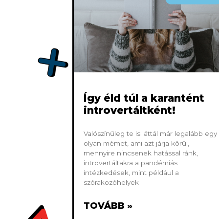
Így éld túl a karantént
introvertáltként!
Valószínűleg te is láttál már legalább egy
olyan mémet, ami azt járja körül,
mennyire nincsenek hatással ránk,
introvertáltakra a pandémiás
intézkedések, mint például a
szórakozóhelyek
TOVÁBB »