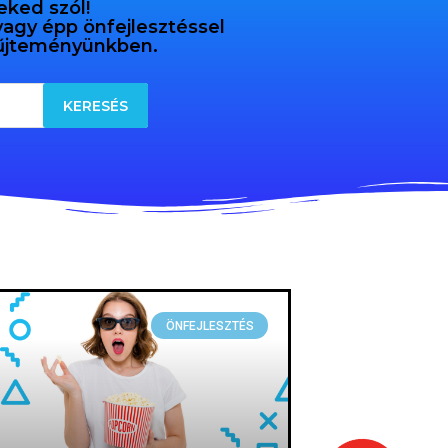
eked szól!
 vagy épp önfejlesztéssel
gyűjteményünkben.
ÖNFEJLESZTÉS