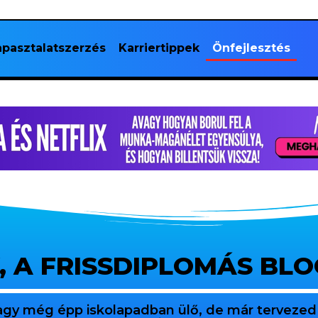
pasztalatszerzés
Karriertippek
Önfejlesztés
, A FRISSDIPLOMÁS BL
agy még épp iskolapadban ülő, de már tervezed 