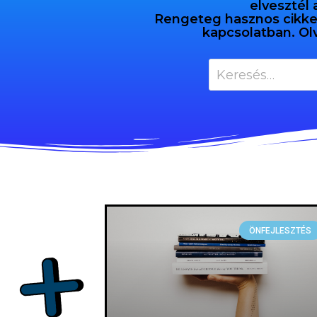
elvesztél 
Rengeteg hasznos cikket 
kapcsolatban. Ol
ÖNFEJLESZTÉS