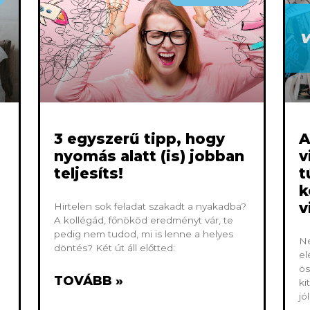
3 egyszerű tipp, hogy
A
nyomás alatt (is) jobban
v
teljesíts!
t
k
v
Hirtelen sok feladat szakadt a nyakadba?
A kollégád, főnököd eredményt vár, te
pedig nem tudod, mi is lenne a helyes
Ne
döntés? Két út áll előtted:
el
ös
TOVÁBB »
ki
jó