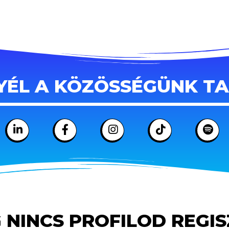
YÉL A KÖZÖSSÉGÜNK T
 NINCS PROFILOD REGI