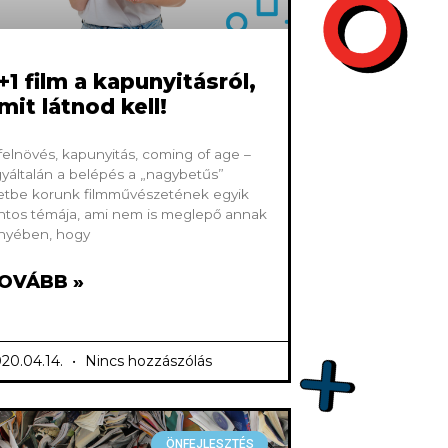
+1 film a kapunyitásról,
mit látnod kell!
felnövés, kapunyitás, coming of age –
yáltalán a belépés a „nagybetűs”
etbe korunk filmművészetének egyik
ntos témája, ami nem is meglepő annak
nyében, hogy
OVÁBB »
20.04.14.
Nincs hozzászólás
ÖNFEJLESZTÉS