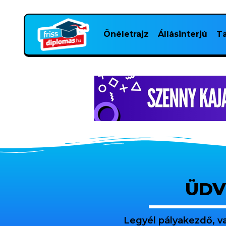
Önéletrajz
Állásinterjú
Ta
ÜDV
Legyél pályakezdő, v