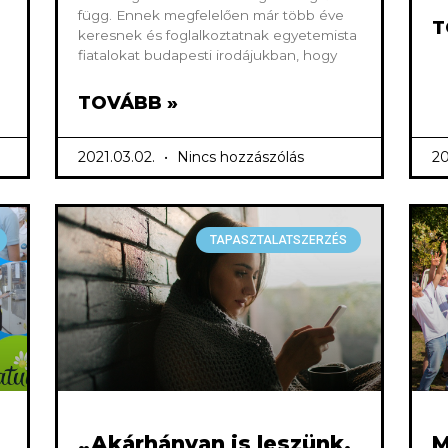
függ. Ennek megfelelően már több éve
T
keresnek és foglalkoztatnak egyetemista
fiatalokat budapesti irodájukban, hogy
TOVÁBB »
2021.03.02.
Nincs hozzászólás
20
TAPASZTALATSZERZÉS
„Akárhányan is leszünk,
M