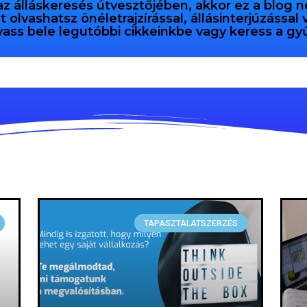
az álláskeresés útvesztőjében, akkor ez a blog n
olvashatsz önéletrajzírással, állásinterjúzással
vass bele legutóbbi cikkeinkbe vagy keress a 
TAPASZTALATSZERZÉS