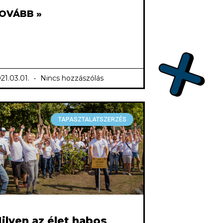
OVÁBB »
21.03.01.
Nincs hozzászólás
TAPASZTALATSZERZÉS
ilyen az élet habos