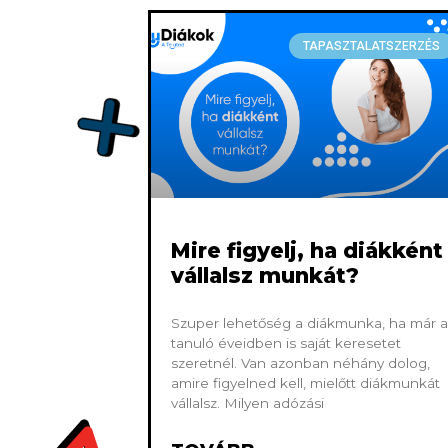
TAPASZTALATSZERZÉS
Mire figyelj, ha diákként
vállalsz munkát?
Szuper lehetőség a diákmunka, ha már a
tanuló éveidben is saját keresetet
szeretnél. Van azonban néhány dolog,
amire figyelned kell, mielőtt diákmunkát
vállalsz. Milyen adózási