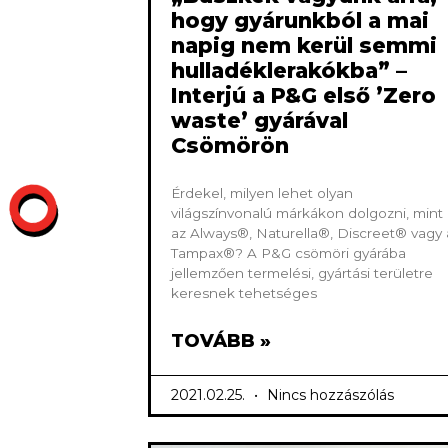
hogy gyárunkból a mai
napig nem kerül semmi
hulladéklerakókba” –
Interjú a P&G első ’Zero
waste’ gyárával
Csömörön
Érdekel, milyen lehet olyan
világszínvonalú márkákon dolgozni, mint
az Always®, Naturella®, Discreet® vagy 
Tampax®? A P&G csömöri gyárába
jellemzően termelési, gyártási területre
keresnek tehetséges
TOVÁBB »
2021.02.25.
Nincs hozzászólás