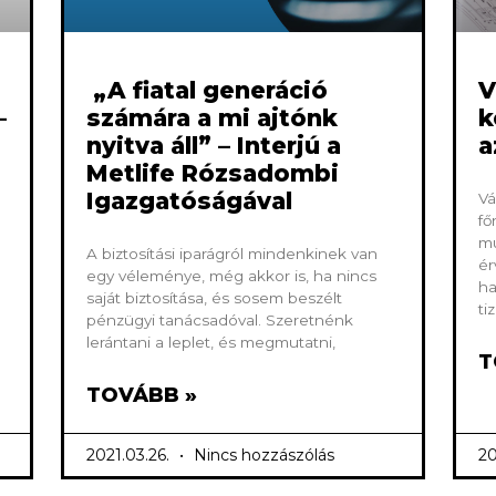
„A fiatal generáció
V
–
számára a mi ajtónk
k
nyitva áll” – Interjú a
a
Metlife Rózsadombi
Igazgatóságával
Vá
fő
mu
A biztosítási iparágról mindenkinek van
ér
egy véleménye, még akkor is, ha nincs
ha
saját biztosítása, és sosem beszélt
ti
pénzügyi tanácsadóval. Szeretnénk
lerántani a leplet, és megmutatni,
T
TOVÁBB »
2021.03.26.
Nincs hozzászólás
20