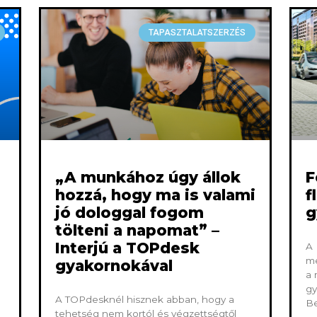
TAPASZTALATSZERZÉS
„A munkához úgy állok
F
hozzá, hogy ma is valami
f
jó dologgal fogom
g
tölteni a napomat” –
Interjú a TOPdesk
A 
mé
gyakornokával
a 
gy
A TOPdesknél hisznek abban, hogy a
Be
tehetség nem kortól és végzettségtől