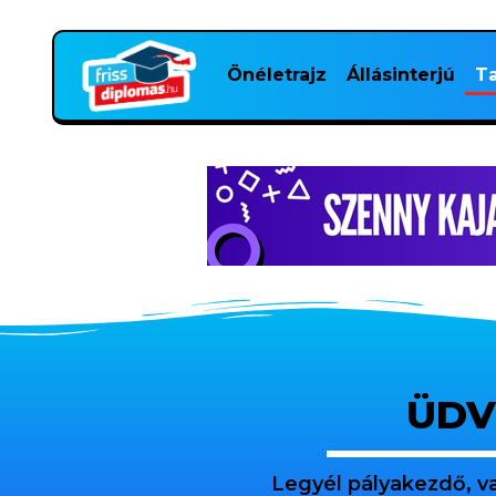
Önéletrajz
Állásinterjú
Ta
ÜDV
Legyél pályakezdő, v