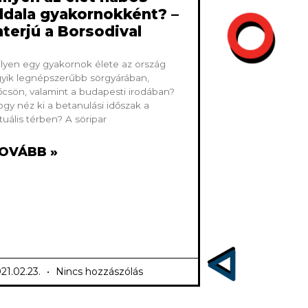
ldala gyakornokként? –
nterjú a Borsodival
lyen egy gyakornok élete az ország
yik legnépszerűbb sörgyárában,
csön, valamint a budapesti irodában?
gy néz ki a betanulási időszak a
rtuális térben? A söripar
OVÁBB »
21.02.23.
Nincs hozzászólás