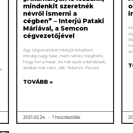
mindenkit szeretnék
o
névről ismerni a
i
cégben” – Interjú Pataki
Máriával, a Semcon
Mi
eg
cégvezetőjével
Bő
Ho
Egy cégvezetővel interjút készíteni
vi
mindig nagy falat, mert nehéz megítélni,
hogy hol a határ, és mik azok a kérdések,
T
amiket már nem „illik” feltenni. Persze
a
TOVÁBB »
2021.02.24.
1 hozzászólás
20