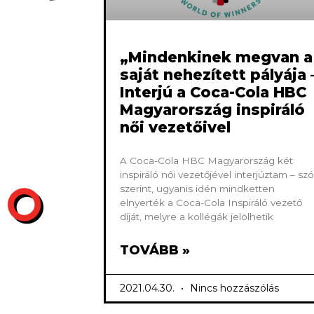
„Mindenkinek megvan a
saját nehezített pályája 
Interjú a Coca-Cola HBC
Magyarország inspiráló
női vezetőivel
A Coca-Cola HBC Magyarország két
inspiráló női vezetőjével interjúztam – szó
szerint, ugyanis idén mindketten
elnyerték a Coca-Cola Inspiráló vezető
díját, melyre a kollégák jelölhetik
TOVÁBB »
2021.04.30.
Nincs hozzászólás