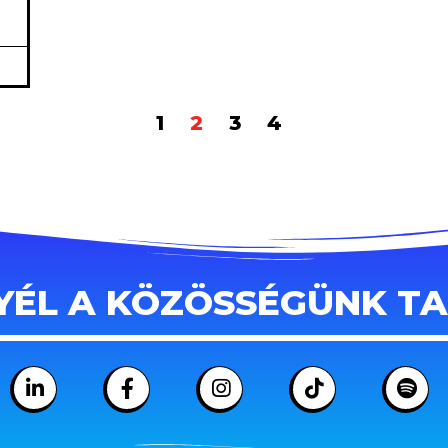
1
2
3
4
YÉL A KÖZÖSSÉGÜNK T