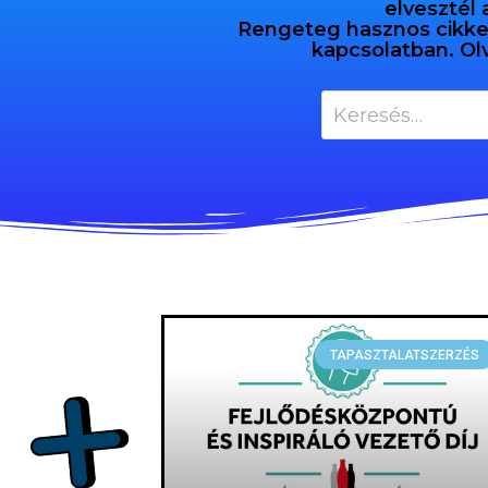
elvesztél 
Rengeteg hasznos cikket 
kapcsolatban. Ol
TAPASZTALATSZERZÉS