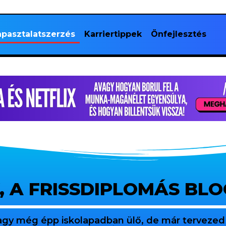
pasztalatszerzés
Karriertippek
Önfejlesztés
, A FRISSDIPLOMÁS BL
agy még épp iskolapadban ülő, de már tervezed 