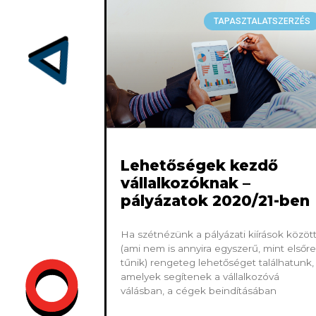
TAPASZTALATSZERZÉS
Lehetőségek kezdő
vállalkozóknak –
pályázatok 2020/21-ben
Ha szétnézünk a pályázati kiírások közöt
(ami nem is annyira egyszerű, mint elsőre
tűnik) rengeteg lehetőséget találhatunk,
amelyek segítenek a vállalkozóvá
válásban, a cégek beindításában