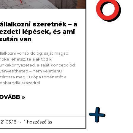
állalkozni szeretnék – a
ezdeti lépések, és ami
zután van
llalkozni vonzó dolog: saját magad
nöke lehetsz, te alakítod ki
nkakörnyezeted, a saját koncepciód
vényesítheted – nem véletlenül
tározza meg Európa történetét a
zenhatodik századtól
OVÁBB »
21.03.18.
1 hozzászólás