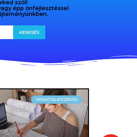
eked szól!
 vagy épp önfejlesztéssel
gyűjteményünkben.
TAPASZTALATSZERZÉS