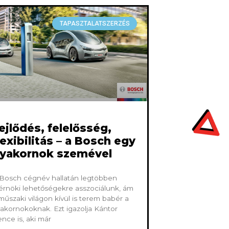
TAPASZTALATSZERZÉS
ejlődés, felelősség,
lexibilitás – a Bosch egy
yakornok szemével
Bosch cégnév hallatán legtöbben
rnöki lehetőségekre asszociálunk, ám
műszaki világon kívül is terem babér a
akornokoknak. Ezt igazolja Kántor
nce is, aki már