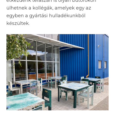
étkezdénk teraszán is olyan bútorokon
ülhetnek a kollégák, amelyek egy az
egyben a gyártási hulladékunkból
készültek.