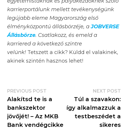
egyetemistáknak és pályakezdőknek szóló
karrierportálunk mellett tevékenységünk
legújabb eleme Magyarország első
élményközpontú állásbörzéje, a
JOBVERSE
Állásbörze
. Csatlakozz, és emeld a
karriered a következő szintre
velünk!
Tetszett a cikk? Küldd el valakinek,
akinek szintén hasznos lehet!
PREVIOUS POST
NEXT POST
Alakítsd te is a
Túl a szavakon:
bankszektor
így alkalmazzuk a
jövőjét! – Az MKB
testbeszédet a
Bank vendégcikke
sikeres