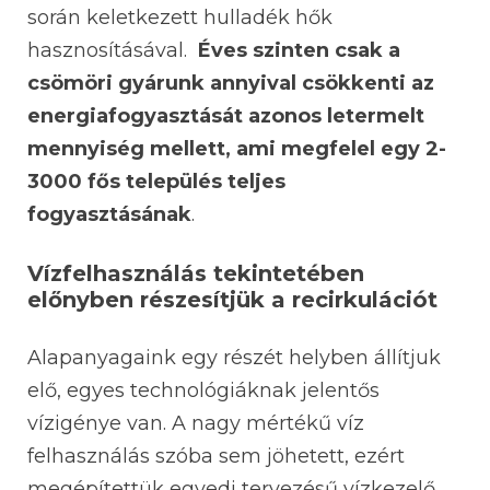
során keletkezett hulladék hők
hasznosításával.
Éves szinten csak a
csömöri gyárunk annyival csökkenti az
energiafogyasztását azonos letermelt
mennyiség mellett, ami megfelel egy 2-
3000 fős település teljes
fogyasztásának
.
Vízfelhasználás tekintetében
előnyben részesítjük a recirkulációt
Alapanyagaink egy részét helyben állítjuk
elő, egyes technológiáknak jelentős
vízigénye van. A nagy mértékű víz
felhasználás szóba sem jöhetett, ezért
megépítettük egyedi tervezésű vízkezelő