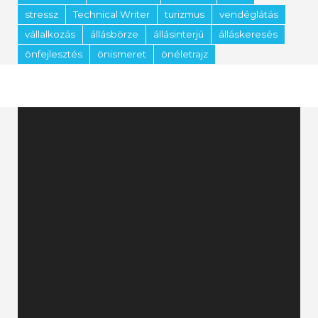
stressz
Technical Writer
turizmus
vendéglátás
vállalkozás
állásbörze
állásinterjú
álláskeresés
önfejlesztés
önismeret
önéletrajz
Videólejátszó