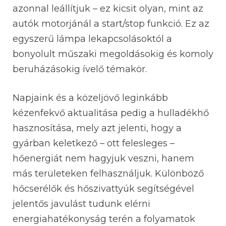
azonnal leállítjuk – ez kicsit olyan, mint az
autók motorjánál a start/stop funkció. Ez az
egyszerű lámpa lekapcsolásoktól a
bonyolult műszaki megoldásokig és komoly
beruházásokig ívelő témakör.
Napjaink és a közeljövő leginkább
kézenfekvő aktualitása pedig a hulladékhő
hasznosítása, mely azt jelenti, hogy a
gyárban keletkező – ott felesleges –
hőenergiát nem hagyjuk veszni, hanem
más területeken felhasználjuk. Különböző
hőcserélők és hőszivattyúk segítségével
jelentős javulást tudunk elérni
energiahatékonyság terén a folyamatok