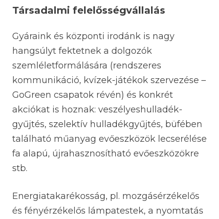
Társadalmi felelősségvállalás
Gyáraink és központi irodánk is nagy
hangsúlyt fektetnek a dolgozók
szemléletformálására (rendszeres
kommunikáció, kvízek-játékok szervezése –
GoGreen csapatok révén) és konkrét
akciókat is hoznak: veszélyeshulladék-
gyűjtés, szelektív hulladékgyűjtés, büfében
található műanyag evőeszközök lecserélése
fa alapú, újrahasznosítható evőeszközökre
stb.
Energiatakarékosság, pl. mozgásérzékelős
és fényérzékelős lámpatestek, a nyomtatás