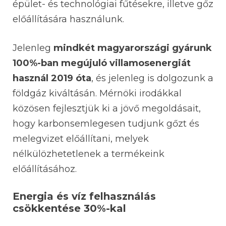
épület- és technológiai fűtésekre, illetve gőz
előállítására használunk.
Jelenleg
mindkét magyarországi gyárunk
100%-ban megújuló villamosenergiát
használ 2019
óta
,
és jelenleg is dolgozunk a
földgáz kiváltásán. Mérnöki irodákkal
közösen fejlesztjük ki a jövő megoldásait,
hogy karbonsemlegesen tudjunk gőzt és
melegvizet előállítani, melyek
nélkülözhetetlenek a termékeink
előállításához
.
Energia és víz felhasználás
csökkentése 30%-kal