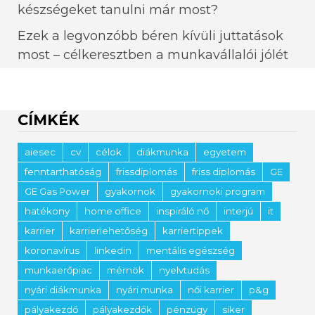
készségeket tanulni már most?
Ezek a legvonzóbb béren kívüli juttatások
most – célkeresztben a munkavállalói jólét
CÍMKÉK
aiesec
cv
célok
diákmunka
egyetem
fenntarthatóság
frissdiplomás
friss diplomás
GE
GE Gas Power
gyakornok
gyakornoki program
hatékony
home office
inspiráló nő
interjú
it
karrier
karrierlehetőség
karriertippek
koronavírus
linkedin
mentális egészség
munkaerőpiac
mérnök
nyelvtudás
nyári diákmunka
nyári munka
női karrier
p&g
pályakezdő
pályakezdők
pénzügy
siker