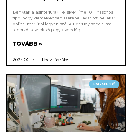
Behívtak állásinterjúra? Fél siker! Íme 10+1 hasznos
tipp, hogy kiemelkedően szerepelj akár offline, akár
online interjúról legyen szó. A Recruby specialista
toborzó ügynökség egyik vendég
TOVÁBB »
2024.06.17.
1 hozzászólás
PÁLYAKEZDŐ