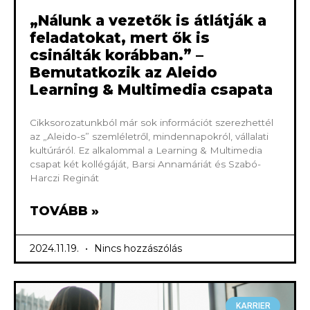
„Nálunk a vezetők is átlátják a
feladatokat, mert ők is
csinálták korábban.” –
Bemutatkozik az Aleido
Learning & Multimedia csapata
Cikksorozatunkból már sok információt szerezhettél
az „Aleido-s” szemléletről, mindennapokról, vállalati
kultúráról. Ez alkalommal a Learning & Multimedia
csapat két kollégáját, Barsi Annamáriát és Szabó-
Harczi Reginát
TOVÁBB »
2024.11.19.
Nincs hozzászólás
KARRIER