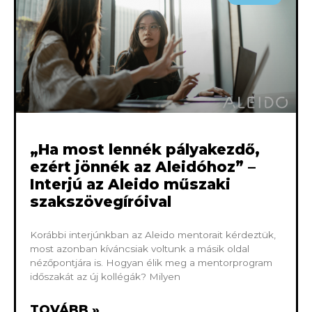
„Ha most lennék pályakezdő,
ezért jönnék az Aleidóhoz” –
Interjú az Aleido műszaki
szakszövegíróival
Korábbi interjúnkban az Aleido mentorait kérdeztük,
most azonban kíváncsiak voltunk a másik oldal
nézőpontjára is. Hogyan élik meg a mentorprogram
időszakát az új kollégák? Milyen
TOVÁBB »