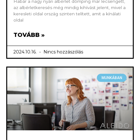
Habár a nagy nyári albérlet dömping már lecsengett,
az albérletkeresés még mindig kihívást jelent, mivel a
keresleti oldal ország szinten telített, amit a kínálati
oldal
TOVÁBB »
2024.10.16.
Nincs hozzászólás
MUNKÁBAN