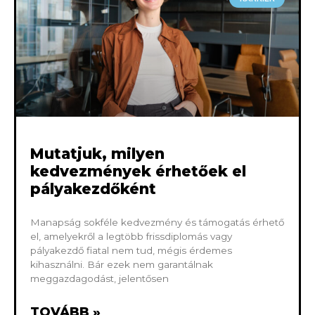
Mutatjuk, milyen
kedvezmények érhetőek el
pályakezdőként
Manapság sokféle kedvezmény és támogatás érhető
el, amelyekről a legtöbb frissdiplomás vagy
pályakezdő fiatal nem tud, mégis érdemes
kihasználni. Bár ezek nem garantálnak
meggazdagodást, jelentősen
TOVÁBB »