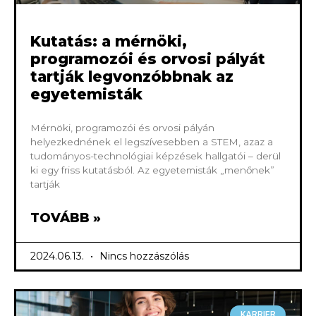
Kutatás: a mérnöki,
programozói és orvosi pályát
tartják legvonzóbbnak az
egyetemisták
Mérnöki, programozói és orvosi pályán
helyezkednének el legszívesebben a STEM, azaz a
tudományos-technológiai képzések hallgatói – derül
ki egy friss kutatásból. Az egyetemisták „menőnek”
tartják
TOVÁBB »
2024.06.13.
Nincs hozzászólás
KARRIER