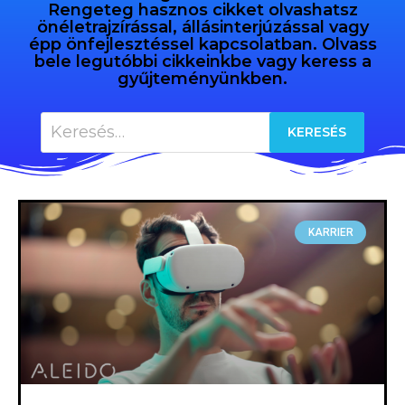
Rengeteg hasznos cikket olvashatsz
önéletrajzírással, állásinterjúzással vagy
épp önfejlesztéssel kapcsolatban. Olvass
bele legutóbbi cikkeinkbe vagy keress a
gyűjteményünkben.
KARRIER