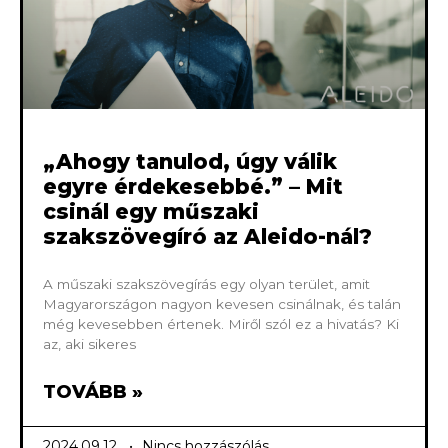
„Ahogy tanulod, úgy válik
egyre érdekesebbé.” – Mit
csinál egy műszaki
szakszövegíró az Aleido-nál?
A műszaki szakszövegírás egy olyan terület, amit
Magyarországon nagyon kevesen csinálnak, és talán
még kevesebben értenek. Miről szól ez a hivatás? Ki
az, aki sikeres
TOVÁBB »
2024.09.12.
Nincs hozzászólás