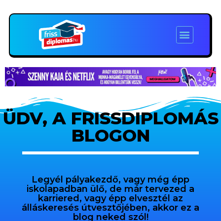
ÜDV, A FRISSDIPLOMÁS
BLOGON
Legyél pályakezdő, vagy még épp
iskolapadban ülő, de már tervezed a
karriered, vagy épp elvesztél az
álláskeresés útvesztőjében, akkor ez a
blog neked szól!