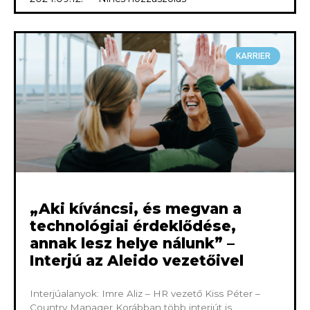
KARRIER
„Aki kíváncsi, és megvan a
technológiai érdeklődése,
annak lesz helye nálunk” –
Interjú az Aleido vezetőivel
Interjúalanyok: Imre Aliz – HR vezető Kiss Péter –
Country Manager Korábban több interjút is