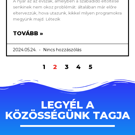
A nyár az az évszak, amelyben a szabadidő eltöltése
senkinek nem okoz problémát: általában már előre
eltervezzük, hova utazunk, kikkel milyen programokra
megyünk majd. Létezik
TOVÁBB »
2024.05.24.
Nincs hozzászólás
1
2
3
4
5
LEGYÉL A
KÖZÖSSÉGÜNK TAGJA