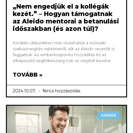
„Nem engedjük el a kollégák
kezét.” – Hogyan támogatnak
az Aleido mentorai a betanulási
időszakban (és azon túl)?
Korábbi cikkünkben már olvashattál a műszaki
szakszövegírás rejtelmeiről, sőt az Aleido vezetőit is
faggattuk. Az emberközpontú hozzáállás és az
elképesztő segítőkészség már az elejétől kezdve
TOVÁBB »
2024.10.07.
Nincs hozzászólás
KARRIER