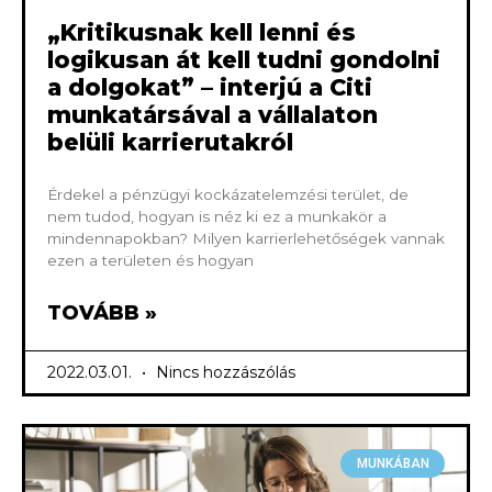
„Kritikusnak kell lenni és
logikusan át kell tudni gondolni
a dolgokat” – interjú a Citi
munkatársával a vállalaton
belüli karrierutakról
Érdekel a pénzügyi kockázatelemzési terület, de
nem tudod, hogyan is néz ki ez a munkakör a
mindennapokban? Milyen karrierlehetőségek vannak
ezen a területen és hogyan
TOVÁBB »
2022.03.01.
Nincs hozzászólás
MUNKÁBAN