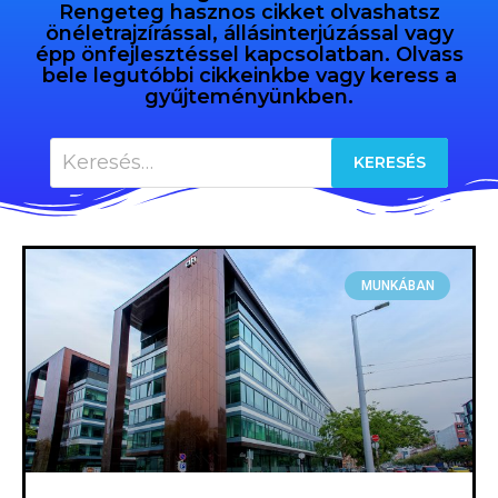
Rengeteg hasznos cikket olvashatsz
önéletrajzírással, állásinterjúzással vagy
épp önfejlesztéssel kapcsolatban. Olvass
bele legutóbbi cikkeinkbe vagy keress a
gyűjteményünkben.
MUNKÁBAN