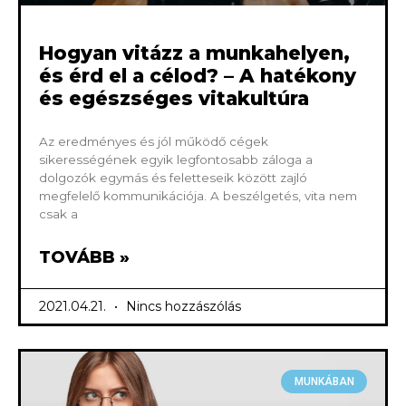
Hogyan vitázz a munkahelyen,
és érd el a célod? – A hatékony
és egészséges vitakultúra
Az eredményes és jól működő cégek
sikerességének egyik legfontosabb záloga a
dolgozók egymás és feletteseik között zajló
megfelelő kommunikációja. A beszélgetés, vita nem
csak a
TOVÁBB »
2021.04.21.
Nincs hozzászólás
MUNKÁBAN