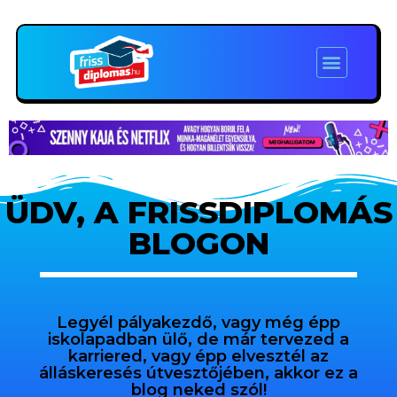
ÜDV, A FRISSDIPLOMÁS
BLOGON
Legyél pályakezdő, vagy még épp
iskolapadban ülő, de már tervezed a
karriered, vagy épp elvesztél az
álláskeresés útvesztőjében, akkor ez a
blog neked szól!