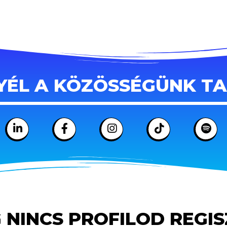
YÉL A KÖZÖSSÉGÜNK T
 NINCS PROFILOD REGI