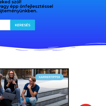
eked szól!
 vagy épp önfejlesztéssel
gyűjteményünkben.
KARRIERTIPPEK