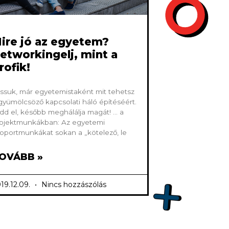
ire jó az egyetem?
etworkingelj, mint a
rofik!
ssuk, már egyetemistaként mit tehetsz
gyümölcsöző kapcsolati háló építéséért.
dd el, később meghálálja magát! … a
ojektmunkákban: Az egyetemi
oportmunkákat sokan a „kötelező, le
OVÁBB »
19.12.09.
Nincs hozzászólás