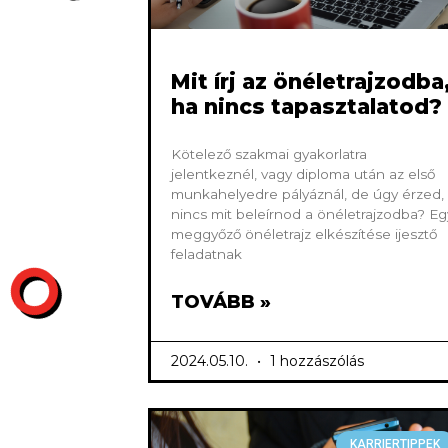
Mit írj az önéletrajzodba
ha nincs tapasztalatod?
Kötelező szakmai gyakorlatra
jelentkeznél, vagy diploma után az első
munkahelyedre pályáznál, de úgy érzed,
nincs mit beleírnod a önéletrajzodba? Eg
meggyőző önéletrajz elkészítése ijesztő
feladatnak
TOVÁBB »
2024.05.10.
1 hozzászólás
KARRIERTIPPEK