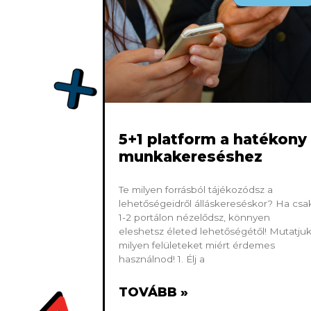
5+1 platform a hatékony
munkakereséshez
Te milyen forrásból tájékozódsz a
lehetőségeidről álláskereséskor? Ha csa
1-2 portálon nézelődsz, könnyen
eleshetsz életed lehetőségétől! Mutatjuk
milyen felületeket miért érdemes
használnod! 1. Élj a
TOVÁBB »