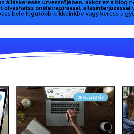
az álláskeresés útvesztőjében, akkor ez a blog n
olvashatsz önéletrajzírással, állásinterjúzással
vass bele legutóbbi cikkeinkbe vagy keress a 
ÖNFEJLESZTÉS