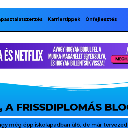
pasztalatszerzés
Karriertippek
Önfejlesztés
, A FRISSDIPLOMÁS BL
agy még épp iskolapadban ülő, de már tervezed 