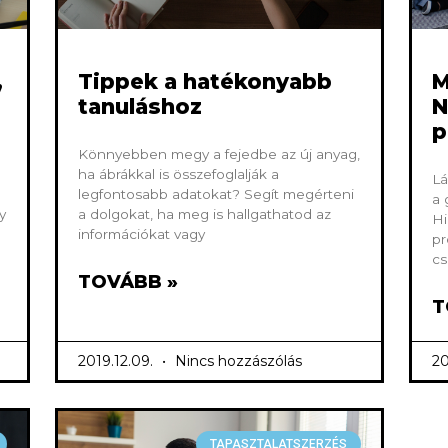
,
Tippek a hatékonyabb
M
tanuláshoz
N
p
Könnyebben megy a fejedbe az új anyag,
ha ábrákkal is összefoglalják a
Lá
legfontosabb adatokat? Segít megérteni
a 
y
a dolgokat, ha meg is hallgathatod az
Hi
információkat vagy
pr
cs
TOVÁBB »
T
2019.12.09.
Nincs hozzászólás
20
TAPASZTALATSZERZÉS