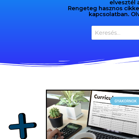
elvesztél 
Rengeteg hasznos cikket 
kapcsolatban. Ol
GYAKORNOK