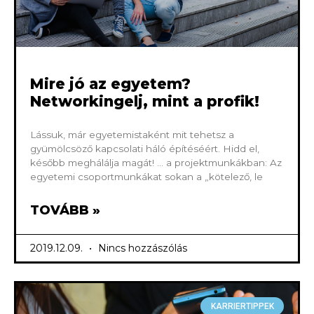
Mire jó az egyetem?
Networkingelj, mint a profik!
Lássuk, már egyetemistaként mit tehetsz a
gyümölcsöző kapcsolati háló építéséért. Hidd el,
később meghálálja magát! … a projektmunkákban: Az
egyetemi csoportmunkákat sokan a „kötelező, le
TOVÁBB »
2019.12.09.
Nincs hozzászólás
KARRIERTIPPEK