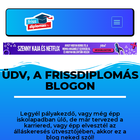
ÜDV, A FRISSDIPLOMÁS
BLOGON
Legyél pályakezdő, vagy még épp
iskolapadban ülő, de már tervezed a
karriered, vagy épp elvesztél az
álláskeresés útvesztőjében, akkor ez a
blog neked szól!