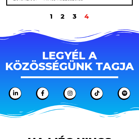
1
2
3
4
LEGYÉL A
KÖZÖSSÉGÜNK TAGJA