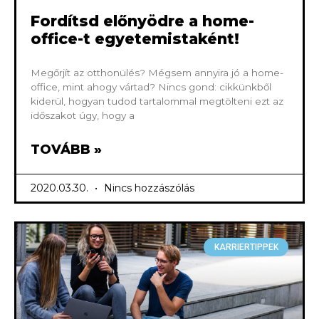
Fordítsd előnyödre a home-
office-t egyetemistaként!
Megőrjít az otthonülés? Mégsem annyira jó a home-
office, mint ahogy vártad? Nincs gond: cikkünkből
kiderül, hogyan tudod tartalommal megtölteni ezt az
időszakot úgy, hogy a
TOVÁBB »
2020.03.30.
Nincs hozzászólás
KARRIERTIPPEK