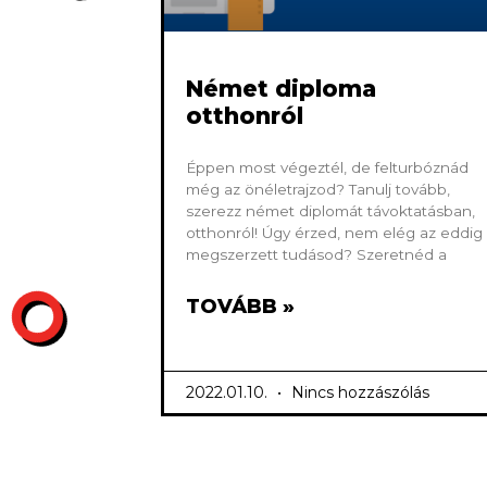
Német diploma
otthonról
Éppen most végeztél, de felturbóznád
még az önéletrajzod? Tanulj tovább,
szerezz német diplomát távoktatásban,
otthonról! Úgy érzed, nem elég az eddig
megszerzett tudásod? Szeretnéd a
TOVÁBB »
2022.01.10.
Nincs hozzászólás