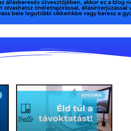
az álláskeresés útvesztőjében, akkor ez a blog n
olvashatsz önéletrajzírással, állásinterjúzással
vass bele legutóbbi cikkeinkbe vagy keress a 
EGYETEMEN