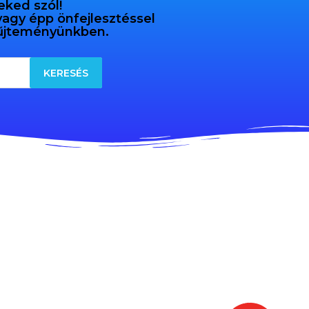
eked szól!
 vagy épp önfejlesztéssel
gyűjteményünkben.