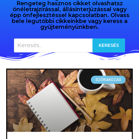
Rengeteg hasznos cikket olvashatsz
önéletrajzírással, állásinterjúzással vagy
épp önfejlesztéssel kapcsolatban. Olvass
bele legutóbbi cikkeinkbe vagy keress a
gyűjteményünkben.
SZÓRAKOZÁS