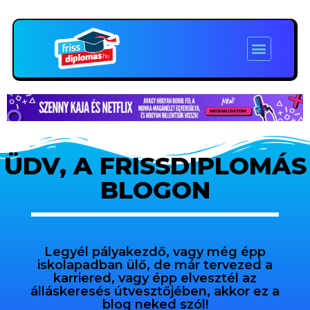
ÜDV, A FRISSDIPLOMÁS
BLOGON
Legyél pályakezdő, vagy még épp
iskolapadban ülő, de már tervezed a
karriered, vagy épp elvesztél az
álláskeresés útvesztőjében, akkor ez a
blog neked szól!