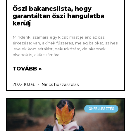
Őszi bakancslista, hogy
garantáltan őszi hangulatba
kerülj
Mindenki számára egy kicsit mást jelent az ősz
érkezése: van, akinek fűszeres, meleg italokat, színes
levelek közt sétálást, bekuckózást, de akadnak
olyanok is, akik számára
TOVÁBB »
2022.10.03.
Nincs hozzászólás
ÖNFEJLESZTÉS