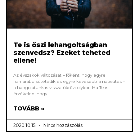
Te is őszi lehangoltságban
szenvedsz? Ezeket teheted
ellene!
Az évszakok változását – főként, hogy egyre
hamarabb sötétedik és egyre kevesebb a napsütés –
a hangulatunk is visszatükrözi olykor. Ha Te is
érzékeled, hogy
TOVÁBB »
2020.10.15.
Nincs hozzászólás