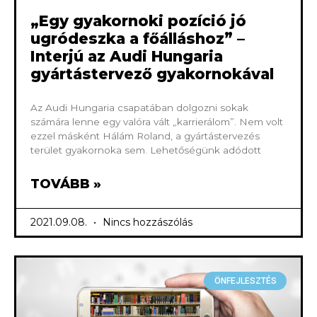
„Egy gyakornoki pozíció jó
ugródeszka a főálláshoz” –
Interjú az Audi Hungaria
gyártástervező gyakornokával
Az Audi Hungaria csapatában dolgozni sokak
számára lenne egy valóra vált „karrierálom”. Nem volt
ezzel másként Hálám Roland, a gyártástervezés
terület gyakornoka sem. Lehetőségünk adódott
TOVÁBB »
2021.09.08.
Nincs hozzászólás
ÖNFEJLESZTÉS