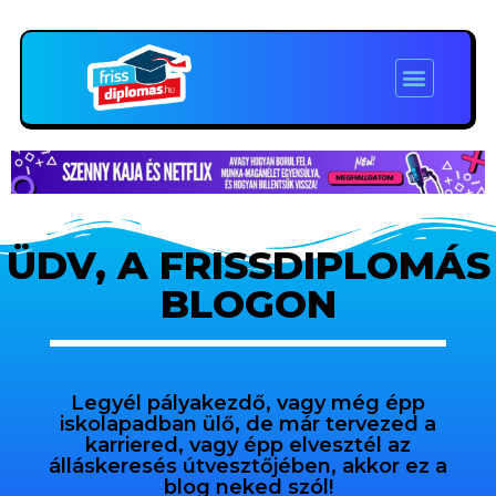
ÜDV, A FRISSDIPLOMÁS
BLOGON
Legyél pályakezdő, vagy még épp
iskolapadban ülő, de már tervezed a
karriered, vagy épp elvesztél az
álláskeresés útvesztőjében, akkor ez a
blog neked szól!