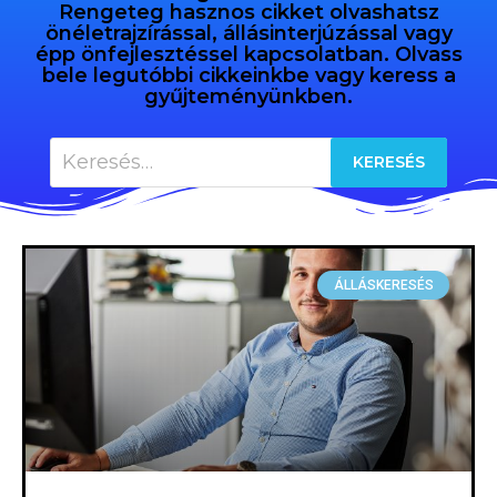
Rengeteg hasznos cikket olvashatsz
önéletrajzírással, állásinterjúzással vagy
épp önfejlesztéssel kapcsolatban. Olvass
bele legutóbbi cikkeinkbe vagy keress a
gyűjteményünkben.
ÁLLÁSKERESÉS