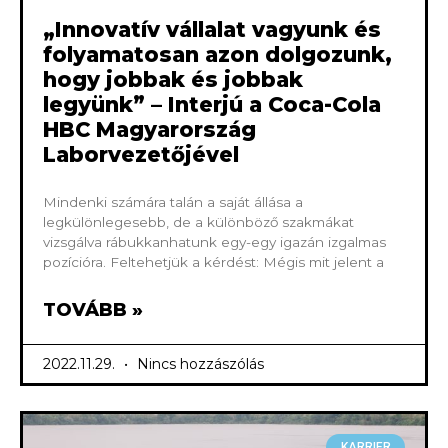
„Innovatív vállalat vagyunk és
folyamatosan azon dolgozunk,
hogy jobbak és jobbak
legyünk” – Interjú a Coca-Cola
HBC Magyarország
Laborvezetőjével
Mindenki számára talán a saját állása a
legkülönlegesebb, de a különböző szakmákat
vizsgálva rábukkanhatunk egy-egy igazán izgalmas
pozícióra. Feltehetjük a kérdést: Mégis mit jelent a
TOVÁBB »
2022.11.29.
Nincs hozzászólás
KARRIER