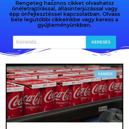
Rengeteg hasznos cikket olvashatsz
önéletrajzírással, állásinterjúzással vagy
épp önfejlesztéssel kapcsolatban. Olvass
bele legutóbbi cikkeinkbe vagy keress a
gyűjteményünkben.
KARRIER