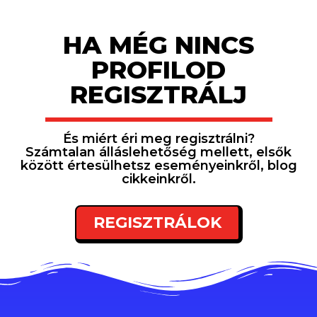
HA MÉG NINCS
PROFILOD
REGISZTRÁLJ
És miért éri meg regisztrálni?
Számtalan álláslehetőség mellett, elsők
között értesülhetsz eseményeinkről, blog
cikkeinkről.
REGISZTRÁLOK