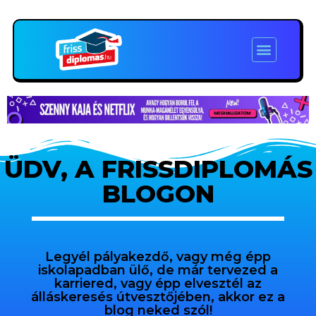
ÜDV, A FRISSDIPLOMÁS
BLOGON
Legyél pályakezdő, vagy még épp
iskolapadban ülő, de már tervezed a
karriered, vagy épp elvesztél az
álláskeresés útvesztőjében, akkor ez a
blog neked szól!