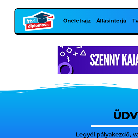
Önéletrajz
Állásinterjú
Ta
ÜDV
Legyél pályakezdő, v