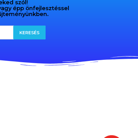
eked szól!
 vagy épp önfejlesztéssel
gyűjteményünkben.