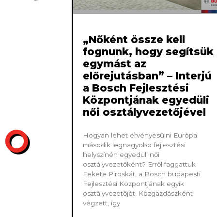
„Nőként össze kell
fognunk, hogy segítsük
egymást az
előrejutásban” – Interjú
a Bosch Fejlesztési
Központjának egyedüli
női osztályvezetőjével
Hogyan lehet érvényesülni Európa
második legnagyobb fejlesztési
helyszínén egyedüli női
osztályvezetőként? Erről faggattuk
Fekete Piroskát, a Bosch budapesti
Fejlesztési Központjának egyik
osztályvezetőjét. Közgazdászként
végzett, így