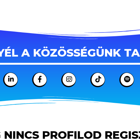
YÉL A KÖZÖSSÉGÜNK T
 NINCS PROFILOD REGI