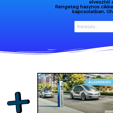
elvesztél 
Rengeteg hasznos cikket 
kapcsolatban. Ol
ÁLLÁSKERESÉS