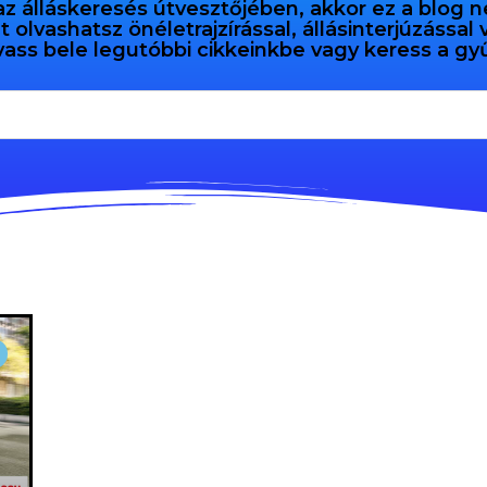
az álláskeresés útvesztőjében, akkor ez a blog n
olvashatsz önéletrajzírással, állásinterjúzással
vass bele legutóbbi cikkeinkbe vagy keress a 