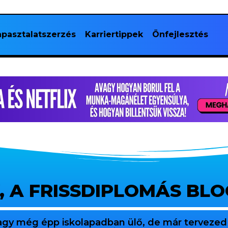
pasztalatszerzés
Karriertippek
Önfejlesztés
, A FRISSDIPLOMÁS BL
agy még épp iskolapadban ülő, de már tervezed 