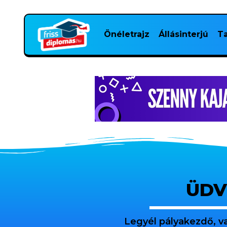
Önéletrajz
Állásinterjú
Ta
ÜDV
Legyél pályakezdő, v