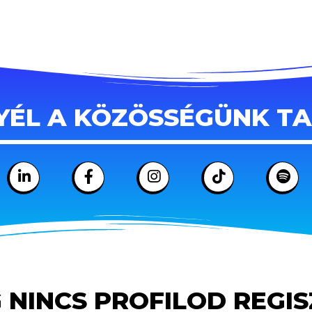
YÉL A KÖZÖSSÉGÜNK T
 NINCS PROFILOD REGI