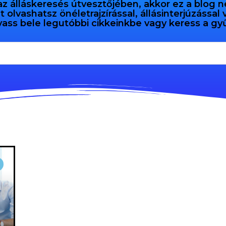
az álláskeresés útvesztőjében, akkor ez a blog n
olvashatsz önéletrajzírással, állásinterjúzással
vass bele legutóbbi cikkeinkbe vagy keress a 