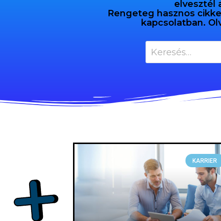
elvesztél 
Rengeteg hasznos cikket 
kapcsolatban. Ol
KARRIER