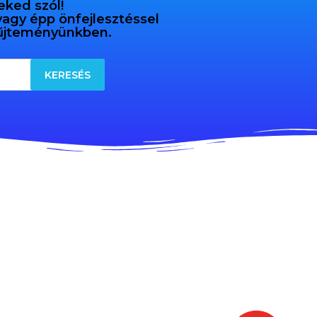
eked szól!
 vagy épp önfejlesztéssel
gyűjteményünkben.