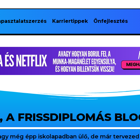
pasztalatszerzés
Karriertippek
Önfejlesztés
, A FRISSDIPLOMÁS BL
agy még épp iskolapadban ülő, de már tervezed 