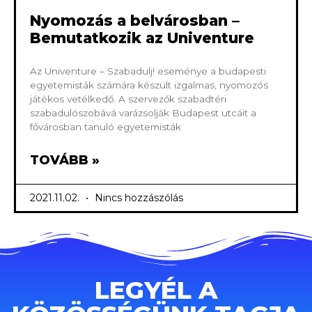
Nyomozás a belvárosban –
Bemutatkozik az Univenture
Az Univenture – Szabadulj! eseménye a budapesti
egyetemisták számára készült izgalmas, nyomozós
játékos vetélkedő. A szervezők szabadtéri
szabadulószobává varázsolják Budapest utcáit a
fővárosban tanuló egyetemisták
TOVÁBB »
2021.11.02.
Nincs hozzászólás
LEGYÉL A