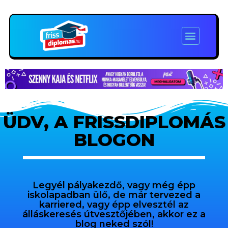
ÜDV, A FRISSDIPLOMÁS
BLOGON
Legyél pályakezdő, vagy még épp
iskolapadban ülő, de már tervezed a
karriered, vagy épp elvesztél az
álláskeresés útvesztőjében, akkor ez a
blog neked szól!