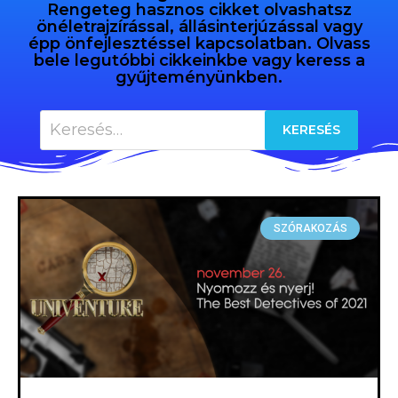
Rengeteg hasznos cikket olvashatsz
önéletrajzírással, állásinterjúzással vagy
épp önfejlesztéssel kapcsolatban. Olvass
bele legutóbbi cikkeinkbe vagy keress a
gyűjteményünkben.
SZÓRAKOZÁS