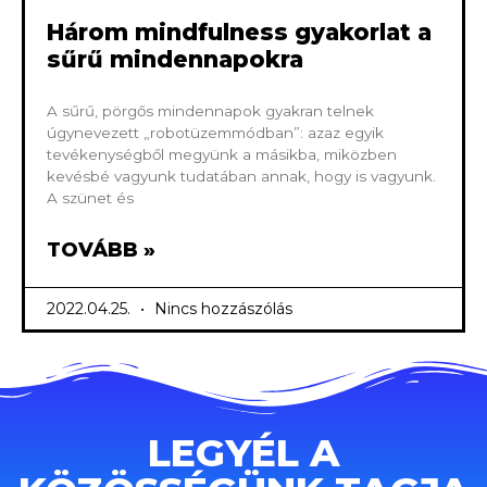
Három mindfulness gyakorlat a
sűrű mindennapokra
A sűrű, pörgős mindennapok gyakran telnek
úgynevezett „robotüzemmódban”: azaz egyik
tevékenységből megyünk a másikba, miközben
kevésbé vagyunk tudatában annak, hogy is vagyunk.
A szünet és
TOVÁBB »
2022.04.25.
Nincs hozzászólás
LEGYÉL A