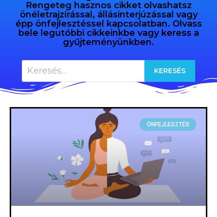
Rengeteg hasznos cikket olvashatsz
önéletrajzírással, állásinterjúzással vagy
épp önfejlesztéssel kapcsolatban. Olvass
bele legutóbbi cikkeinkbe vagy keress a
gyűjteményünkben.
ÖNFEJLESZTÉS