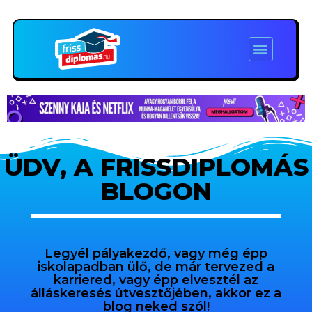
ÜDV, A FRISSDIPLOMÁS
BLOGON
Legyél pályakezdő, vagy még épp
iskolapadban ülő, de már tervezed a
karriered, vagy épp elvesztél az
álláskeresés útvesztőjében, akkor ez a
blog neked szól!