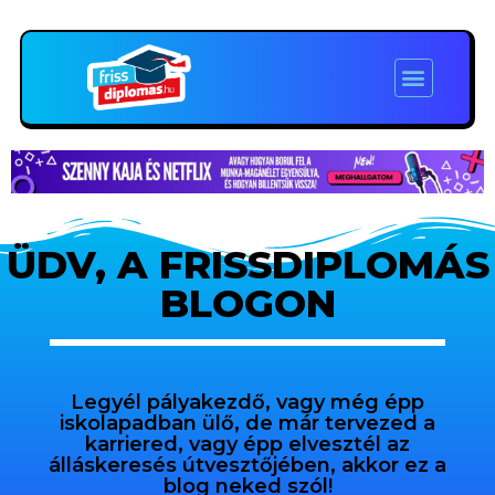
ÜDV, A FRISSDIPLOMÁS
BLOGON
Legyél pályakezdő, vagy még épp
iskolapadban ülő, de már tervezed a
karriered, vagy épp elvesztél az
álláskeresés útvesztőjében, akkor ez a
blog neked szól!