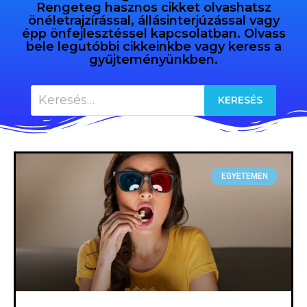
Rengeteg hasznos cikket olvashatsz
önéletrajzírással, állásinterjúzással vagy
épp önfejlesztéssel kapcsolatban. Olvass
bele legutóbbi cikkeinkbe vagy keress a
gyűjteményünkben.
EGYETEMEN