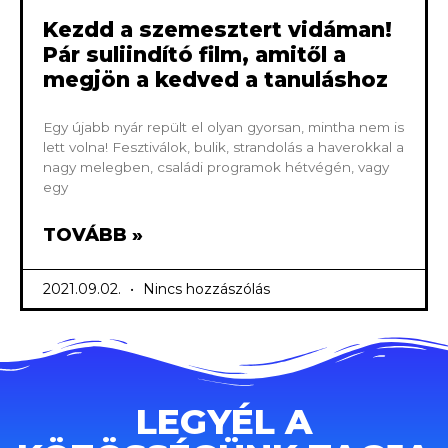
Kezdd a szemesztert vidáman!
Pár suliindító film, amitől a
megjön a kedved a tanuláshoz
Egy újabb nyár repült el olyan gyorsan, mintha nem is
lett volna! Fesztiválok, bulik, strandolás a haverokkal a
nagy melegben, családi programok hétvégén, vagy
egy
TOVÁBB »
2021.09.02.
Nincs hozzászólás
LEGYÉL A