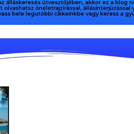
az álláskeresés útvesztőjében, akkor ez a blog n
olvashatsz önéletrajzírással, állásinterjúzással
vass bele legutóbbi cikkeinkbe vagy keress a 