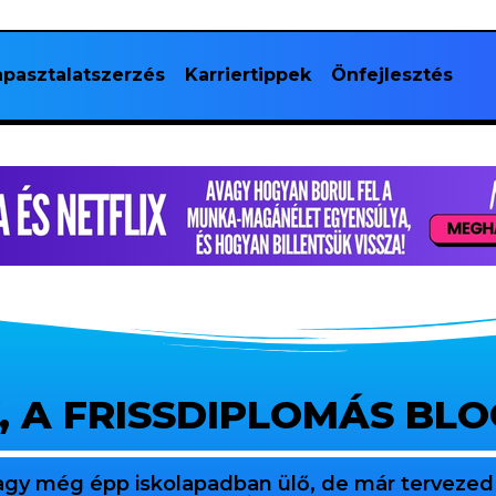
pasztalatszerzés
Karriertippek
Önfejlesztés
, A FRISSDIPLOMÁS BL
agy még épp iskolapadban ülő, de már tervezed 