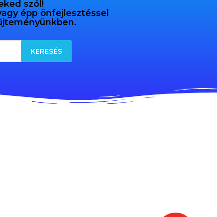
eked szól!
 vagy épp önfejlesztéssel
gyűjteményünkben.