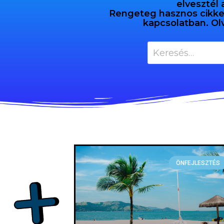
elvesztél 
Rengeteg hasznos cikket 
kapcsolatban. Ol
ÖNFEJLESZTÉS