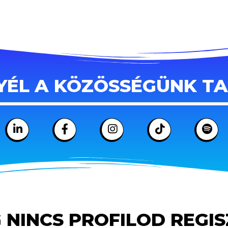
YÉL A KÖZÖSSÉGÜNK T
 NINCS PROFILOD REGI