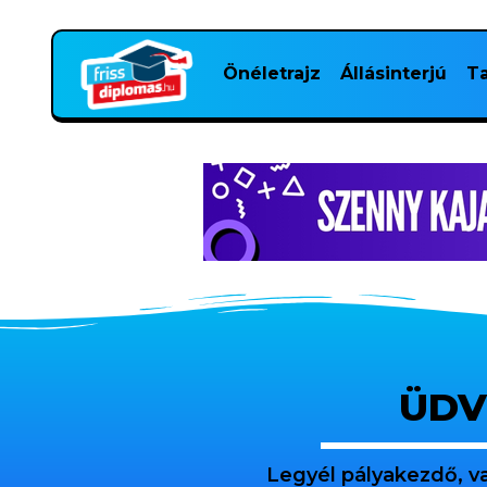
Önéletrajz
Állásinterjú
Ta
ÜDV
Legyél pályakezdő, v