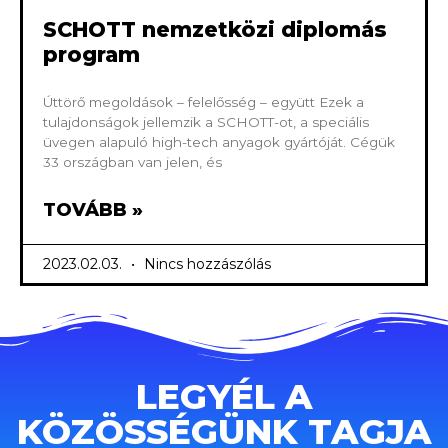
SCHOTT nemzetközi diplomás
program
Úttörő megoldások – felelősség – együtt Ezek a
tulajdonságok jellemzik a SCHOTT-ot, a speciális
üvegen alapuló high-tech anyagok gyártóját. Cégük
33 országban van jelen, és
TOVÁBB »
2023.02.03.
Nincs hozzászólás
LEGYÉL A
KÖZÖSSÉGÜNK TAGJA