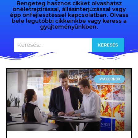
Rengeteg hasznos cikket olvashatsz
önéletrajzírással, állásinterjúzással vagy
épp önfejlesztéssel kapcsolatban. Olvass
bele legutóbbi cikkeinkbe vagy keress a
gyűjteményünkben.
GYAKORNOK