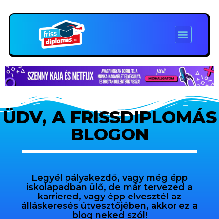
ÜDV, A FRISSDIPLOMÁS
BLOGON
Legyél pályakezdő, vagy még épp
iskolapadban ülő, de már tervezed a
karriered, vagy épp elvesztél az
álláskeresés útvesztőjében, akkor ez a
blog neked szól!