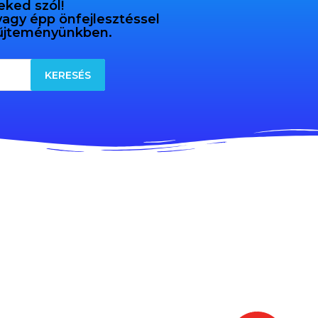
eked szól!
 vagy épp önfejlesztéssel
gyűjteményünkben.