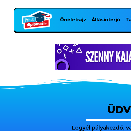
Önéletrajz
Állásinterjú
Ta
ÜDV
Legyél pályakezdő, v