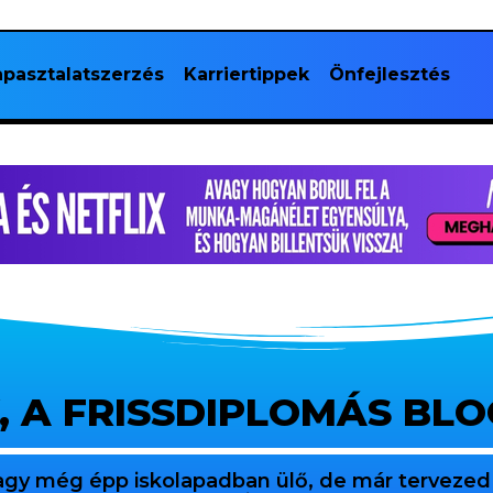
pasztalatszerzés
Karriertippek
Önfejlesztés
, A FRISSDIPLOMÁS BL
agy még épp iskolapadban ülő, de már tervezed 