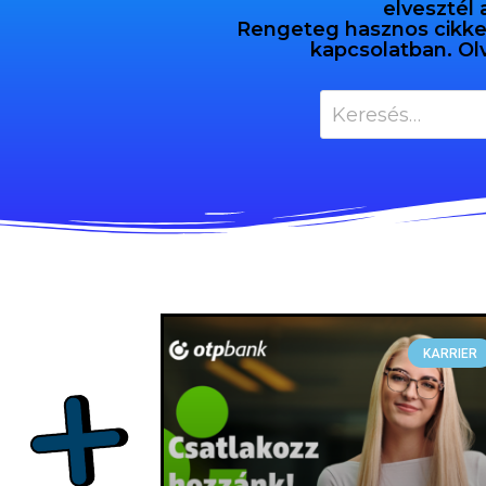
elvesztél 
Rengeteg hasznos cikket 
kapcsolatban. Ol
KARRIER