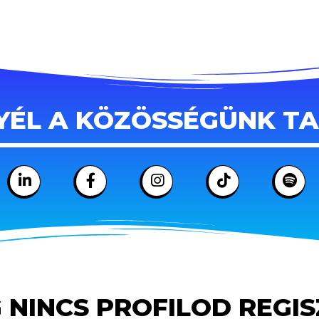
YÉL A KÖZÖSSÉGÜNK T
 NINCS PROFILOD REGI