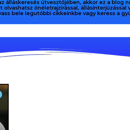
az álláskeresés útvesztőjében, akkor ez a blog n
olvashatsz önéletrajzírással, állásinterjúzással
vass bele legutóbbi cikkeinkbe vagy keress a 