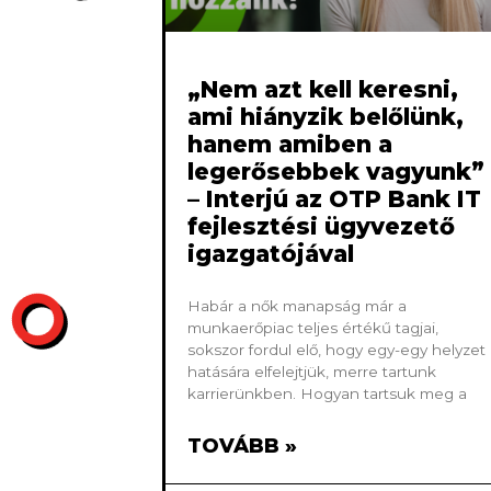
„Nem azt kell keresni,
ami hiányzik belőlünk,
hanem amiben a
legerősebbek vagyunk”
– Interjú az OTP Bank IT
fejlesztési ügyvezető
igazgatójával
Habár a nők manapság már a
munkaerőpiac teljes értékű tagjai,
sokszor fordul elő, hogy egy-egy helyzet
hatására elfelejtjük, merre tartunk
karrierünkben. Hogyan tartsuk meg a
TOVÁBB »