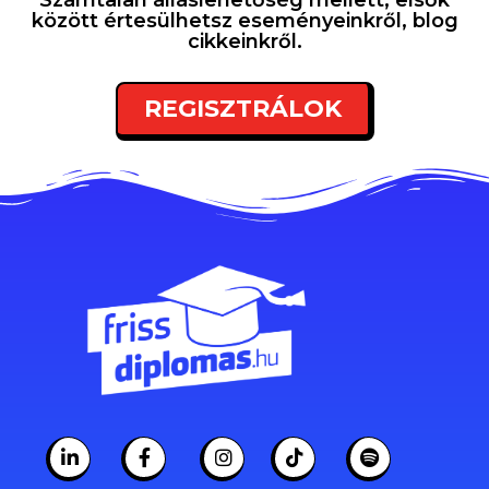
Számtalan álláslehetőség mellett, elsők
között értesülhetsz eseményeinkről, blog
cikkeinkről.
REGISZTRÁLOK