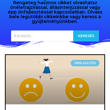
Rengeteg hasznos cikket olvashatsz
önéletrajzírással, állásinterjúzással vagy
épp önfejlesztéssel kapcsolatban. Olvass
bele legutóbbi cikkeinkbe vagy keress a
gyűjteményünkben.
ÖNFEJLESZTÉS