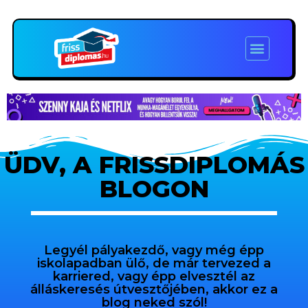
ÜDV, A FRISSDIPLOMÁS
BLOGON
Legyél pályakezdő, vagy még épp
iskolapadban ülő, de már tervezed a
karriered, vagy épp elvesztél az
álláskeresés útvesztőjében, akkor ez a
blog neked szól!