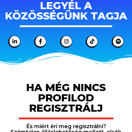
LEGYÉL A
KÖZÖSSÉGÜNK TAGJA
HA MÉG NINCS
PROFILOD
REGISZTRÁLJ
És miért éri meg regisztrálni?