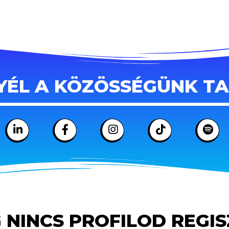
YÉL A KÖZÖSSÉGÜNK T
 NINCS PROFILOD REGI