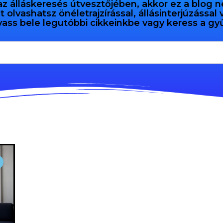
az álláskeresés útvesztőjében, akkor ez a blog n
olvashatsz önéletrajzírással, állásinterjúzással
vass bele legutóbbi cikkeinkbe vagy keress a 