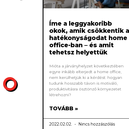
Íme a leggyakoribb
okok, amik csökkentik 
hatékonyságodat home
office-ban – és amit
tehetsz helyettük
Mióta a járványhelyzet következtében
egyre inkább elterjedt a home office,
nem kerülhetjük ki a kérdést: hogyan
tudunk hosszabb távon is motiváló,
produktivitásra ösztönző környezetet
létrehozni?
TOVÁBB »
2022.02.02.
Nincs hozzászólás