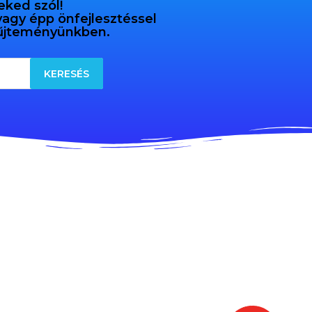
eked szól!
 vagy épp önfejlesztéssel
gyűjteményünkben.