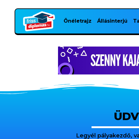
Önéletrajz
Állásinterjú
Ta
ÜDV
Legyél pályakezdő, v