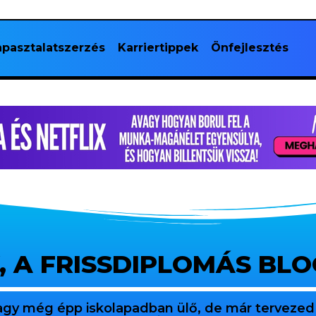
pasztalatszerzés
Karriertippek
Önfejlesztés
, A FRISSDIPLOMÁS BL
agy még épp iskolapadban ülő, de már tervezed 