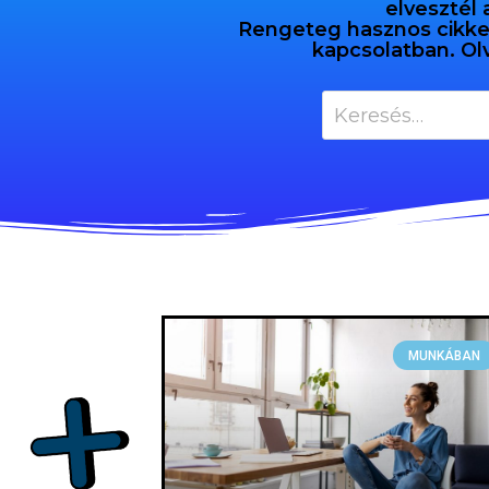
elvesztél 
Rengeteg hasznos cikket 
kapcsolatban. Ol
MUNKÁBAN