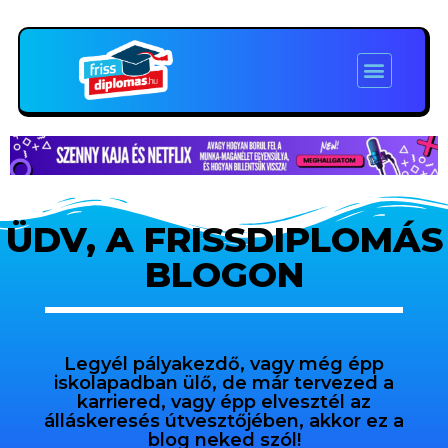
ÜDV, A FRISSDIPLOMÁS
BLOGON
Legyél pályakezdő, vagy még épp
iskolapadban ülő, de már tervezed a
karriered, vagy épp elvesztél az
álláskeresés útvesztőjében, akkor ez a
blog neked szól!