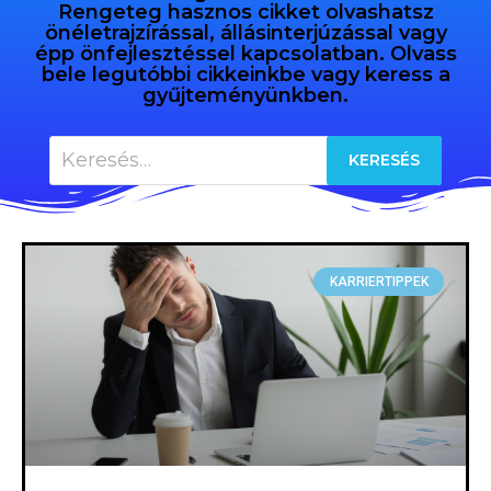
Rengeteg hasznos cikket olvashatsz
önéletrajzírással, állásinterjúzással vagy
épp önfejlesztéssel kapcsolatban. Olvass
bele legutóbbi cikkeinkbe vagy keress a
gyűjteményünkben.
KARRIERTIPPEK