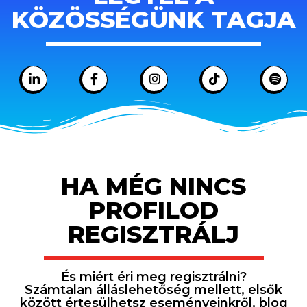
KÖZÖSSÉGÜNK TAGJA
HA MÉG NINCS
PROFILOD
REGISZTRÁLJ
És miért éri meg regisztrálni?
Számtalan álláslehetőség mellett, elsők
között értesülhetsz eseményeinkről, blog