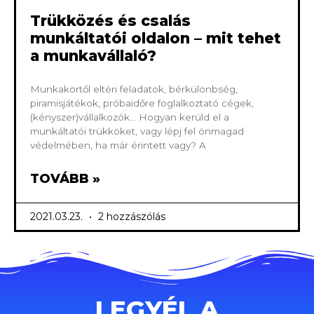
Trükközés és csalás
munkáltatói oldalon – mit tehet
a munkavállaló?
Munkakörtől eltéri feladatok, bérkülönbség,
piramisjátékok, próbaidőre foglalkoztató cégek,
(kényszer)vállalkozók… Hogyan kerüld el a
munkáltatói trükköket, vagy lépj fel önmagad
védelmében, ha már érintett vagy? A
TOVÁBB »
2021.03.23.
2 hozzászólás
LEGYÉL A