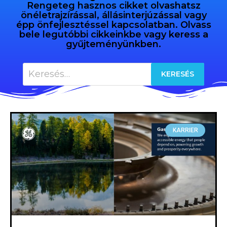
Rengeteg hasznos cikket olvashatsz
önéletrajzírással, állásinterjúzással vagy
épp önfejlesztéssel kapcsolatban. Olvass
bele legutóbbi cikkeinkbe vagy keress a
gyűjteményünkben.
KARRIER