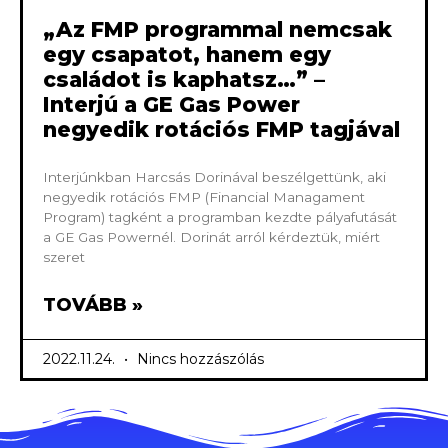
„Az FMP programmal nemcsak
egy csapatot, hanem egy
családot is kaphatsz…” –
Interjú a GE Gas Power
negyedik rotációs FMP tagjával
Interjúnkban Harcsás Dorinával beszélgettünk, aki
negyedik rotációs FMP (Financial Managament
Program) tagként a programban kezdte pályafutását
a GE Gas Powernél. Dorinát arról kérdeztük, miért
szeret
TOVÁBB »
2022.11.24.
Nincs hozzászólás