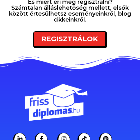
És miért éri meg regisztrálni?
Számtalan álláslehetőség mellett, elsők
között értesülhetsz eseményeinkről, blog
cikkeinkről.
REGISZTRÁLOK