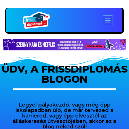
ÜDV, A FRISSDIPLOMÁS
BLOGON
Legyél pályakezdő, vagy még épp
iskolapadban ülő, de már tervezed a
karriered, vagy épp elvesztél az
álláskeresés útvesztőjében, akkor ez a
blog neked szól!