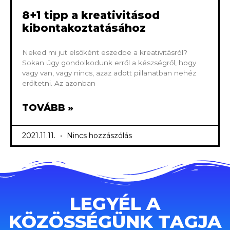
8+1 tipp a kreativitásod
kibontakoztatásához
Neked mi jut elsőként eszedbe a kreativitásról?
Sokan úgy gondolkodunk erről a készségről, hogy
vagy van, vagy nincs, azaz adott pillanatban nehéz
erőltetni. Az azonban
TOVÁBB »
2021.11.11.
Nincs hozzászólás
LEGYÉL A
KÖZÖSSÉGÜNK TAGJA