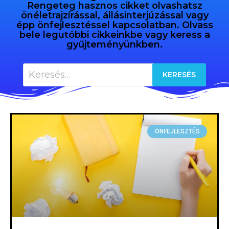
Rengeteg hasznos cikket olvashatsz
önéletrajzírással, állásinterjúzással vagy
épp önfejlesztéssel kapcsolatban. Olvass
bele legutóbbi cikkeinkbe vagy keress a
gyűjteményünkben.
ÖNFEJLESZTÉS