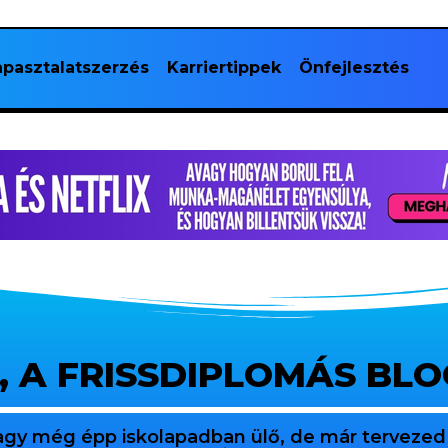
pasztalatszerzés
Karriertippek
Önfejlesztés
, A FRISSDIPLOMÁS BL
agy még épp iskolapadban ülő, de már tervezed 