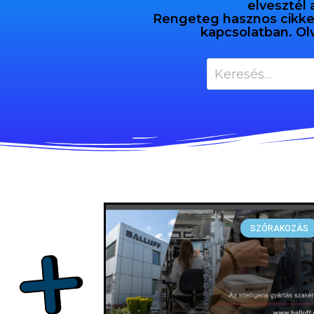
elvesztél 
Rengeteg hasznos cikket 
kapcsolatban. Ol
SZÓRAKOZÁS