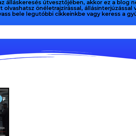
az álláskeresés útvesztőjében, akkor ez a blog n
olvashatsz önéletrajzírással, állásinterjúzással
vass bele legutóbbi cikkeinkbe vagy keress a 