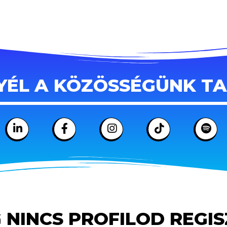
YÉL A KÖZÖSSÉGÜNK T
 NINCS PROFILOD REGI