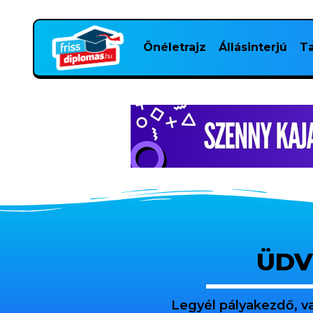
Önéletrajz
Állásinterjú
Ta
ÜDV
Legyél pályakezdő, v