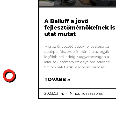
A Balluff a jövő
fejlesztőmérnökeinek is
utat mutat
Míg az önvezető autók fejlesztése az
autóipar főszereplői számára az egyik
legfőbb cél, addig Magyarországon a
laikusok számára ez egyelőre science
fiction-nek tűnik. Azonban mindez
TOVÁBB »
2023.03.14.
Nincs hozzászólás