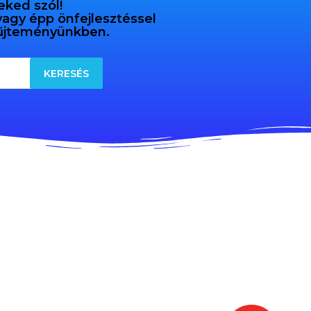
eked szól!
 vagy épp önfejlesztéssel
gyűjteményünkben.