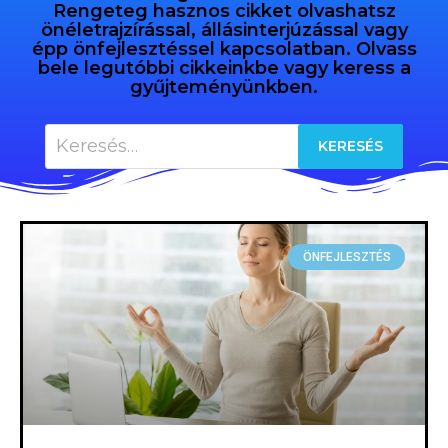
Rengeteg hasznos cikket olvashatsz
önéletrajzírással, állásinterjúzással vagy
épp önfejlesztéssel kapcsolatban. Olvass
bele legutóbbi cikkeinkbe vagy keress a
gyűjteményünkben.
ÖNFEJLESZTÉS