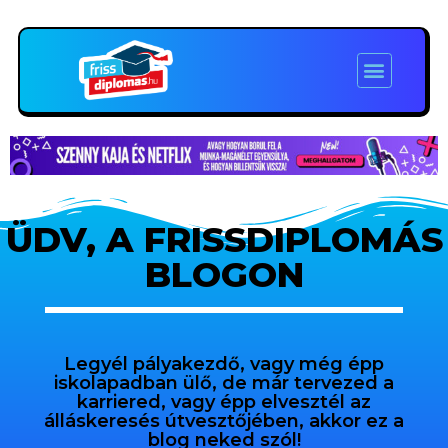
ÜDV, A FRISSDIPLOMÁS
BLOGON
Legyél pályakezdő, vagy még épp
iskolapadban ülő, de már tervezed a
karriered, vagy épp elvesztél az
álláskeresés útvesztőjében, akkor ez a
blog neked szól!