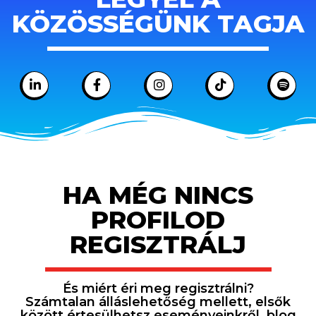
KÖZÖSSÉGÜNK TAGJA
HA MÉG NINCS
PROFILOD
REGISZTRÁLJ
És miért éri meg regisztrálni?
Számtalan álláslehetőség mellett, elsők
között értesülhetsz eseményeinkről, blog