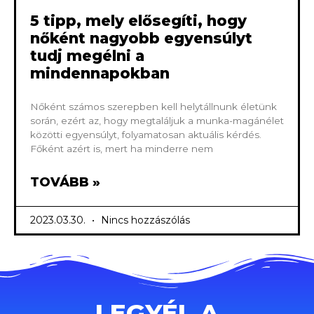
5 tipp, mely elősegíti, hogy
nőként nagyobb egyensúlyt
tudj megélni a
mindennapokban
Nőként számos szerepben kell helytállnunk életünk
során, ezért az, hogy megtaláljuk a munka-magánélet
közötti egyensúlyt, folyamatosan aktuális kérdés.
Főként azért is, mert ha minderre nem
TOVÁBB »
2023.03.30.
Nincs hozzászólás
LEGYÉL A