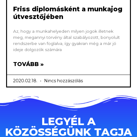
Friss diplomásként a munkajog
útvesztőjében
Az, hogy a munkahelyeden milyen jogok illetnek
meg, megannyi törvény által szabályozott, bonyolult
rendszerbe van foglalva, így gyakran még a már jó
ideje dolgozók számára
TOVÁBB »
2020.02.18.
Nincs hozzászólás
LEGYÉL A
KÖZÖSSÉGÜNK TAGJA