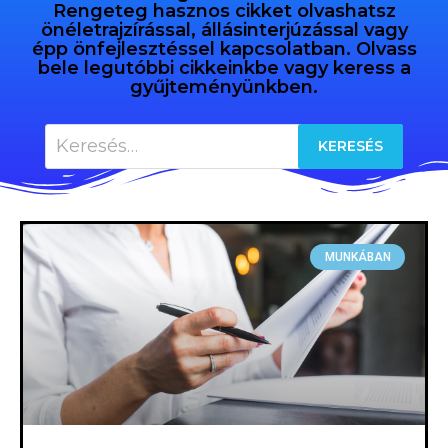
Rengeteg hasznos cikket olvashatsz
önéletrajzírással, állásinterjúzással vagy
épp önfejlesztéssel kapcsolatban. Olvass
bele legutóbbi cikkeinkbe vagy keress a
gyűjteményünkben.
MUNKÁBAN