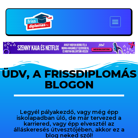
ÜDV, A FRISSDIPLOMÁS
BLOGON
Legyél pályakezdő, vagy még épp
iskolapadban ülő, de már tervezed a
karriered, vagy épp elvesztél az
álláskeresés útvesztőjében, akkor ez a
blog neked szól!