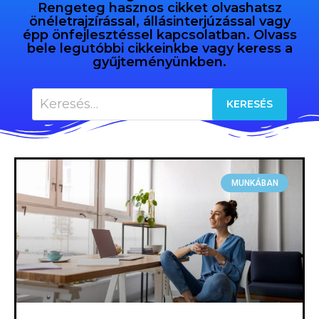
Rengeteg hasznos cikket olvashatsz
önéletrajzírással, állásinterjúzással vagy
épp önfejlesztéssel kapcsolatban. Olvass
bele legutóbbi cikkeinkbe vagy keress a
gyűjteményünkben.
MUNKÁBAN