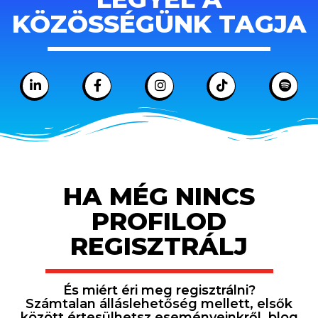
KÖZÖSSÉGÜNK TAGJA
HA MÉG NINCS
PROFILOD
REGISZTRÁLJ
És miért éri meg regisztrálni?
Számtalan álláslehetőség mellett, elsők
között értesülhetsz eseményeinkről, blog