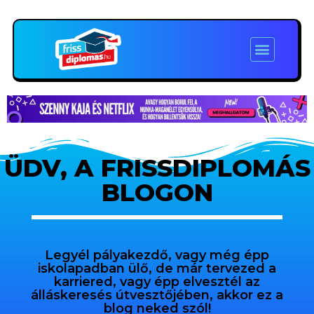
ÜDV, A FRISSDIPLOMÁS
BLOGON
Legyél pályakezdő, vagy még épp
iskolapadban ülő, de már tervezed a
karriered, vagy épp elvesztél az
álláskeresés útvesztőjében, akkor ez a
blog neked szól!