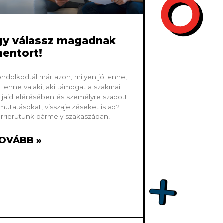
gy válassz magadnak
entort!
ndolkodtál már azon, milyen jó lenne,
 lenne valaki, aki támogat a szakmai
ljaid elérésében és személyre szabott
mutatásokat, visszajelzéseket is ad?
rrierutunk bármely szakaszában,
OVÁBB »