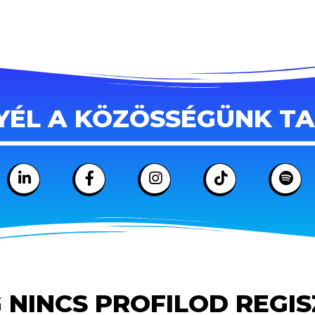
YÉL A KÖZÖSSÉGÜNK T
 NINCS PROFILOD REGI