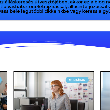
az álláskeresés útvesztőjében, akkor ez a blog n
olvashatsz önéletrajzírással, állásinterjúzással
vass bele legutóbbi cikkeinkbe vagy keress a 
MUNKÁBAN