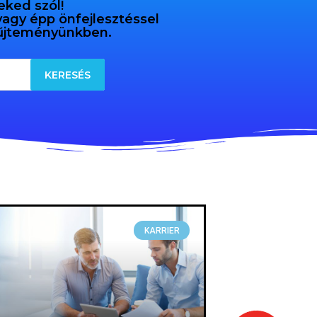
eked szól!
 vagy épp önfejlesztéssel
gyűjteményünkben.
KARRIER