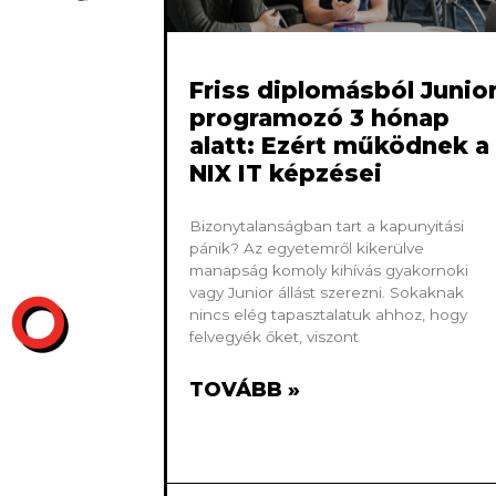
Friss diplomásból Junio
programozó 3 hónap
alatt: Ezért működnek a
NIX IT képzései
Bizonytalanságban tart a kapunyitási
pánik? Az egyetemről kikerülve
manapság komoly kihívás gyakornoki
vagy Junior állást szerezni. Sokaknak
nincs elég tapasztalatuk ahhoz, hogy
felvegyék őket, viszont
TOVÁBB »