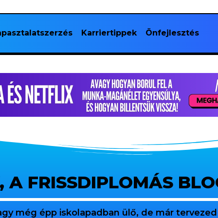
pasztalatszerzés
Karriertippek
Önfejlesztés
, A FRISSDIPLOMÁS BL
agy még épp iskolapadban ülő, de már tervezed 