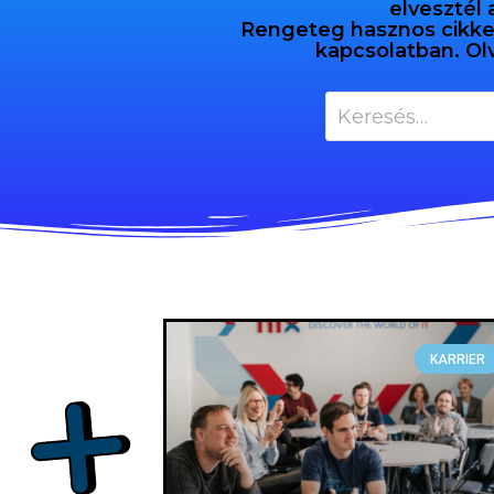
elvesztél 
Rengeteg hasznos cikket 
kapcsolatban. Ol
KARRIER