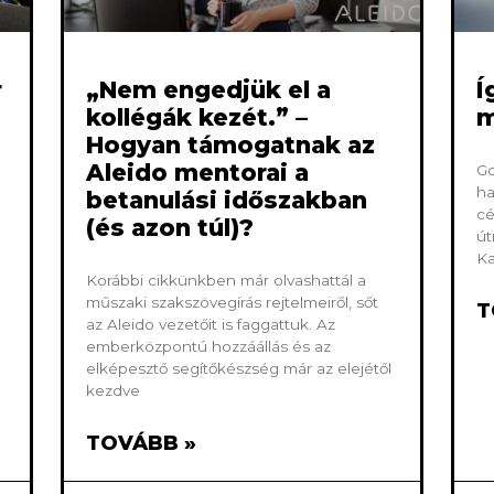
r
„Nem engedjük el a
Í
kollégák kezét.” –
m
Hogyan támogatnak az
Aleido mentorai a
Go
ha
betanulási időszakban
cé
(és azon túl)?
út
Ka
Korábbi cikkünkben már olvashattál a
műszaki szakszövegírás rejtelmeiről, sőt
T
az Aleido vezetőit is faggattuk. Az
emberközpontú hozzáállás és az
elképesztő segítőkészség már az elejétől
kezdve
TOVÁBB »