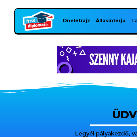
Önéletrajz
Állásinterjú
Ta
ÜDV
Legyél pályakezdő, v