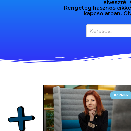
elvesztél 
Rengeteg hasznos cikket 
kapcsolatban. Ol
KARRIER