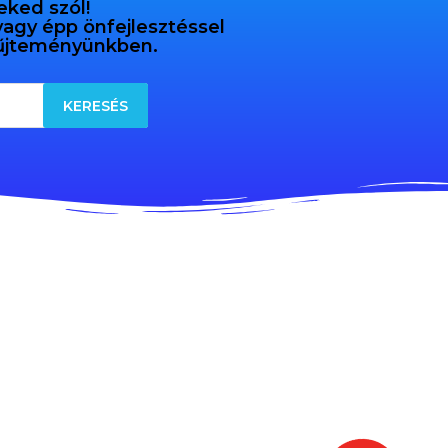
eked szól!
 vagy épp önfejlesztéssel
gyűjteményünkben.