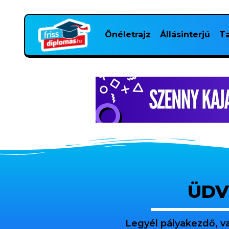
Önéletrajz
Állásinterjú
Ta
ÜDV
Legyél pályakezdő, v