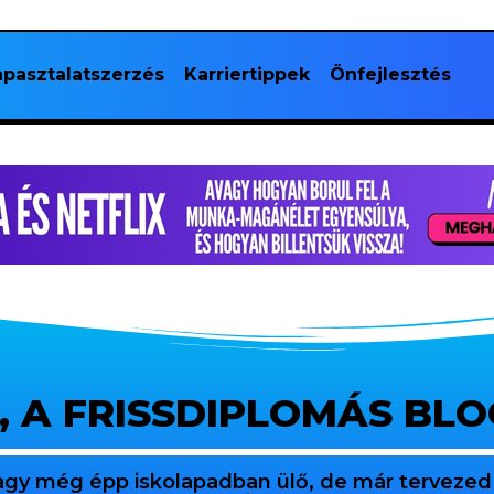
pasztalatszerzés
Karriertippek
Önfejlesztés
, A FRISSDIPLOMÁS BL
agy még épp iskolapadban ülő, de már tervezed 