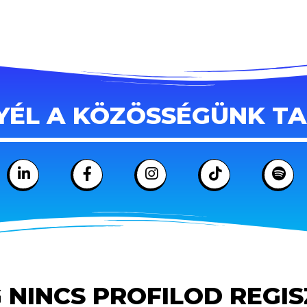
YÉL A KÖZÖSSÉGÜNK T
 NINCS PROFILOD REGI