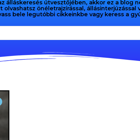
az álláskeresés útvesztőjében, akkor ez a blog n
olvashatsz önéletrajzírással, állásinterjúzással
vass bele legutóbbi cikkeinkbe vagy keress a 