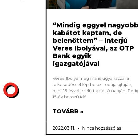
“Mindig eggyel nagyob
kabátot kaptam, de
belenőttem” – Interjú
Veres Ibolyával, az OTP
Bank egyik
igazgatójával
Veres Ibolya még ma is ugyanazzal a
lelkesedéssel lép be az irodája ajtaján,
mint 15 évvel ezelőtt az első napján. Pedi
15 év hosszú idő
TOVÁBB »
2022.03.11.
Nincs hozzászólás