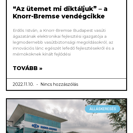
“Az ütemet mi diktáljuk” – a
Knorr-Bremse vendégcikke
Erdős István, a Knorr-Bremse Budapest vasúti
ágazatának elektronikai fejlesztési igazgatója a
legmodernebb vasútbiztonsági megoldásokról, az
innovációs lánc egészét lefedő fejlesztésekről és a
mérnököknek kínált fejlődési
TOVÁBB »
2022.11.10.
Nincs hozzászólás
ÁLLÁSKERESÉS