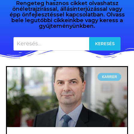
Rengeteg hasznos cikket olvashatsz
önéletrajzírással, állásinterjúzással vagy
épp önfejlesztéssel kapcsolatban. Olvass
bele legutóbbi cikkeinkbe vagy keress a
gyűjteményünkben.
KARRIER