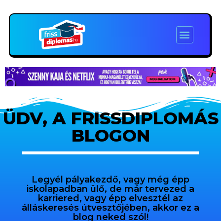
ÜDV, A FRISSDIPLOMÁS
BLOGON
Legyél pályakezdő, vagy még épp
iskolapadban ülő, de már tervezed a
karriered, vagy épp elvesztél az
álláskeresés útvesztőjében, akkor ez a
blog neked szól!