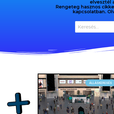
elvesztél 
Rengeteg hasznos cikket 
kapcsolatban. Ol
ÁLLÁSKERESÉS