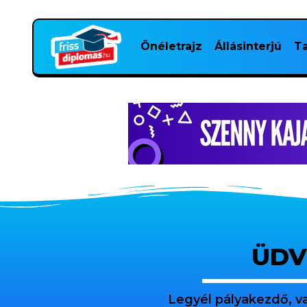
Önéletrajz
Állásinterjú
Ta
ÜDV
Legyél pályakezdő, v