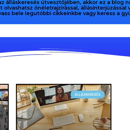
az álláskeresés útvesztőjében, akkor ez a blog n
olvashatsz önéletrajzírással, állásinterjúzással
vass bele legutóbbi cikkeinkbe vagy keress a 
ÁLLÁSKERESÉS