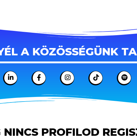
YÉL A KÖZÖSSÉGÜNK T
 NINCS PROFILOD REGI