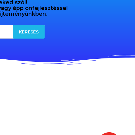
eked szól!
 vagy épp önfejlesztéssel
gyűjteményünkben.