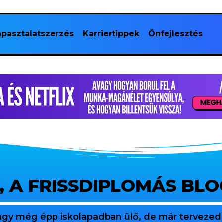
pasztalatszerzés
Karriertippek
Önfejlesztés
, A FRISSDIPLOMÁS BL
agy még épp iskolapadban ülő, de már tervezed 