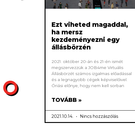
Ezt viheted magaddal,
ha mersz
kezdeményezni egy
állásbörzén
2021. október 20-án és 21-én ismét
megszervezzük a JOB4me Virtuális
Állásbörzét számos izgalmas előadással
és a legnagyobb cégek képviselőivel.
Óriási előnye, hogy nem kell sorban
TOVÁBB »
2021.10.14.
Nincs hozzászólás