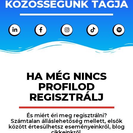
KÖZÖSSÉGÜNK TAGJA
HA MÉG NINCS
PROFILOD
REGISZTRÁLJ
És miért éri meg regisztrálni?
Számtalan álláslehetőség mellett, elsők
között értesülhetsz eseményeinkről, blog
cikkeinkről.