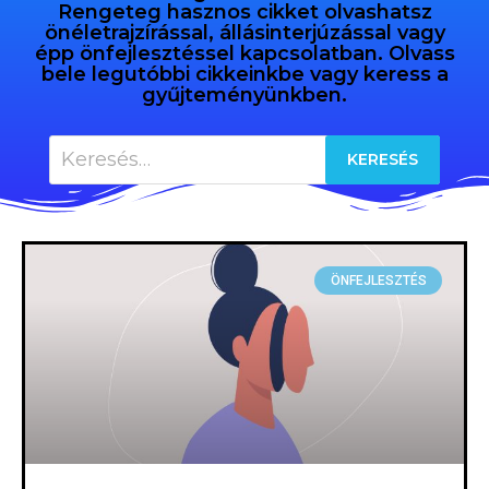
Rengeteg hasznos cikket olvashatsz
önéletrajzírással, állásinterjúzással vagy
épp önfejlesztéssel kapcsolatban. Olvass
bele legutóbbi cikkeinkbe vagy keress a
gyűjteményünkben.
ÖNFEJLESZTÉS