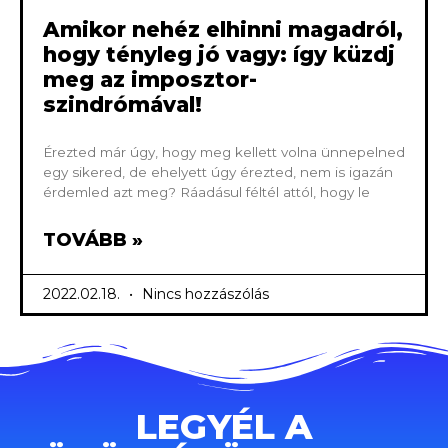
Amikor nehéz elhinni magadról,
hogy tényleg jó vagy: így küzdj
meg az imposztor-
szindrómával!
Érezted már úgy, hogy meg kellett volna ünnepelned
egy sikered, de ehelyett úgy érezted, nem is igazán
érdemled azt meg? Ráadásul féltél attól, hogy le
TOVÁBB »
2022.02.18.
Nincs hozzászólás
LEGYÉL A