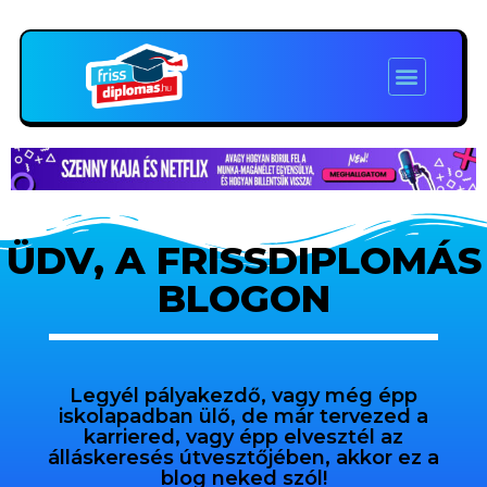
ÜDV, A FRISSDIPLOMÁS
BLOGON
Legyél pályakezdő, vagy még épp
iskolapadban ülő, de már tervezed a
karriered, vagy épp elvesztél az
álláskeresés útvesztőjében, akkor ez a
blog neked szól!