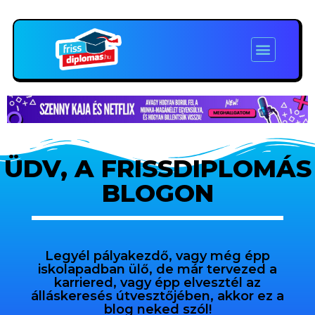
ÜDV, A FRISSDIPLOMÁS
BLOGON
Legyél pályakezdő, vagy még épp
iskolapadban ülő, de már tervezed a
karriered, vagy épp elvesztél az
álláskeresés útvesztőjében, akkor ez a
blog neked szól!