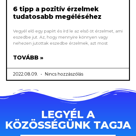
6 tipp a pozitív érzelmek
tudatosabb megéléséhez
Vegyél elő egy papírt és írd le az első öt érzelmet, ami
eszedbe jut. Az, hogy mennyire könnyen vagy
nehezen jutottak eszedbe érzelmek, azt most
TOVÁBB »
2022.08.09.
Nincs hozzászólás
LEGYÉL A
KÖZÖSSÉGÜNK TAGJA