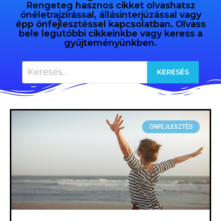
Rengeteg hasznos cikket olvashatsz
önéletrajzírással, állásinterjúzással vagy
épp önfejlesztéssel kapcsolatban. Olvass
bele legutóbbi cikkeinkbe vagy keress a
gyűjteményünkben.
ÖNFEJLESZTÉS