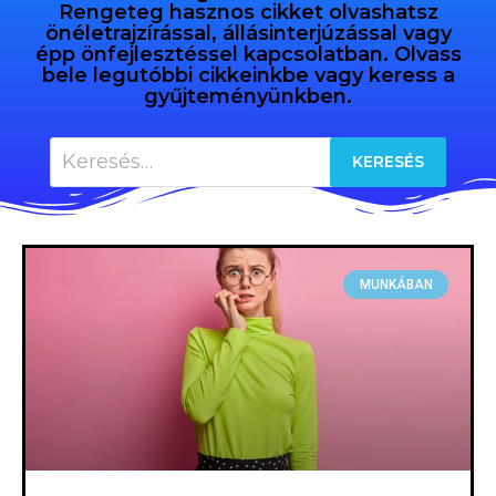
Rengeteg hasznos cikket olvashatsz
önéletrajzírással, állásinterjúzással vagy
épp önfejlesztéssel kapcsolatban. Olvass
bele legutóbbi cikkeinkbe vagy keress a
gyűjteményünkben.
MUNKÁBAN