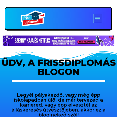
ÜDV, A FRISSDIPLOMÁS
BLOGON
Legyél pályakezdő, vagy még épp
iskolapadban ülő, de már tervezed a
karriered, vagy épp elvesztél az
álláskeresés útvesztőjében, akkor ez a
blog neked szól!