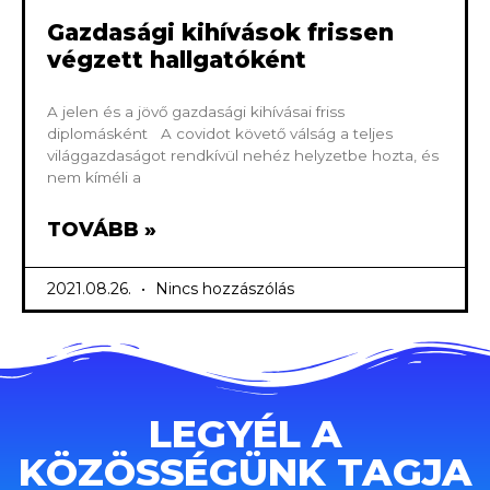
Gazdasági kihívások frissen
végzett hallgatóként
A jelen és a jövő gazdasági kihívásai friss
diplomásként A covidot követő válság a teljes
világgazdaságot rendkívül nehéz helyzetbe hozta, és
nem kíméli a
TOVÁBB »
2021.08.26.
Nincs hozzászólás
LEGYÉL A
KÖZÖSSÉGÜNK TAGJA