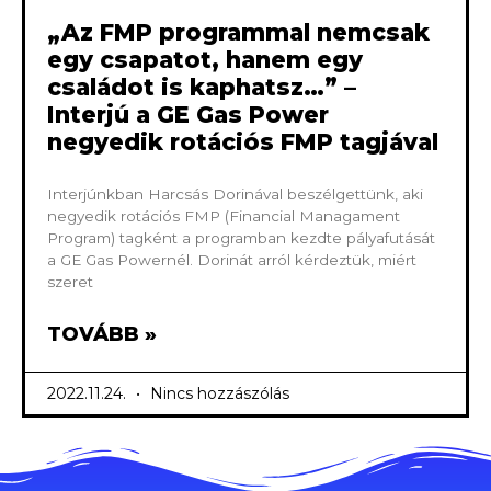
„Az FMP programmal nemcsak
egy csapatot, hanem egy
családot is kaphatsz…” –
Interjú a GE Gas Power
negyedik rotációs FMP tagjával
Interjúnkban Harcsás Dorinával beszélgettünk, aki
negyedik rotációs FMP (Financial Managament
Program) tagként a programban kezdte pályafutását
a GE Gas Powernél. Dorinát arról kérdeztük, miért
szeret
TOVÁBB »
2022.11.24.
Nincs hozzászólás