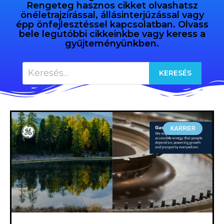
Rengeteg hasznos cikket olvashatsz
önéletrajzírással, állásinterjúzással vagy
épp önfejlesztéssel kapcsolatban. Olvass
bele legutóbbi cikkeinkbe vagy keress a
gyűjteményünkben.
KARRIER