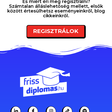
És miért éri meg regisztrálni?
Számtalan álláslehetőség mellett, elsők
között értesülhetsz eseményeinkről, blog
cikkeinkről.
REGISZTRÁLOK