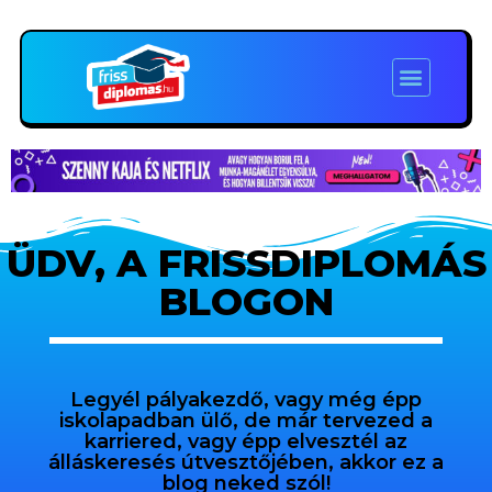
ÜDV, A FRISSDIPLOMÁS
BLOGON
Legyél pályakezdő, vagy még épp
iskolapadban ülő, de már tervezed a
karriered, vagy épp elvesztél az
álláskeresés útvesztőjében, akkor ez a
blog neked szól!