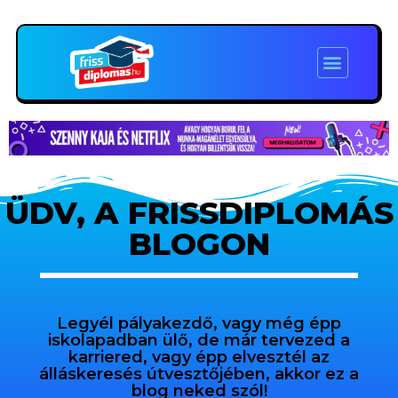
ÜDV, A FRISSDIPLOMÁS
BLOGON
Legyél pályakezdő, vagy még épp
iskolapadban ülő, de már tervezed a
karriered, vagy épp elvesztél az
álláskeresés útvesztőjében, akkor ez a
blog neked szól!