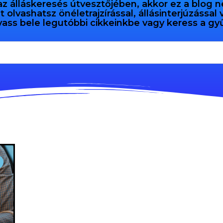
az álláskeresés útvesztőjében, akkor ez a blog n
olvashatsz önéletrajzírással, állásinterjúzással
vass bele legutóbbi cikkeinkbe vagy keress a 