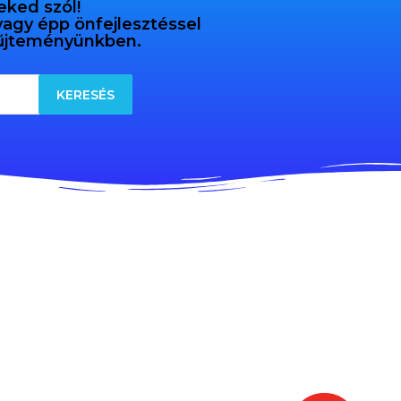
eked szól!
 vagy épp önfejlesztéssel
gyűjteményünkben.