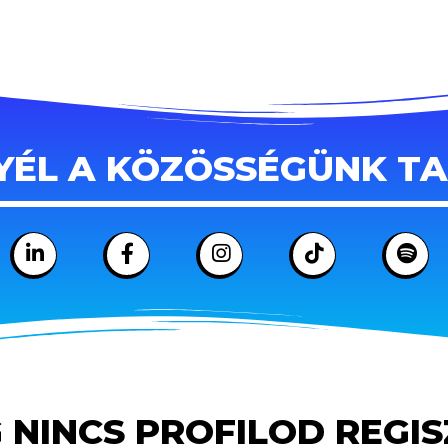
YÉL A KÖZÖSSÉGÜNK T
 NINCS PROFILOD REGI