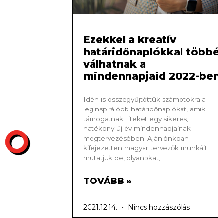
Ezekkel a kreatív
határidőnaplókkal több
válhatnak a
mindennapjaid 2022-be
Idén is összegyűjtöttük számotokra a
leginspirálóbb határidőnaplókat, amik
támogatnak Titeket egy sikeres,
hatékony új év mindennapjainak
megtervezésében. Ajánlónkban
kifejezetten magyar tervezők munkáit
mutatjuk be, olyanokat,
TOVÁBB »
2021.12.14.
Nincs hozzászólás