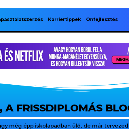
pasztalatszerzés
Karriertippek
Önfejlesztés
, A FRISSDIPLOMÁS BL
agy még épp iskolapadban ülő, de már tervezed 