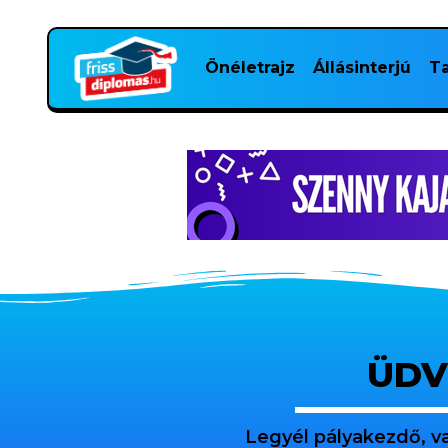
Önéletrajz
Állásinterjú
Ta
ÜDV
Legyél pályakezdő, v