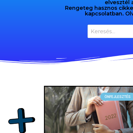
elvesztél 
Rengeteg hasznos cikket 
kapcsolatban. Ol
ÖNFEJLESZTÉS