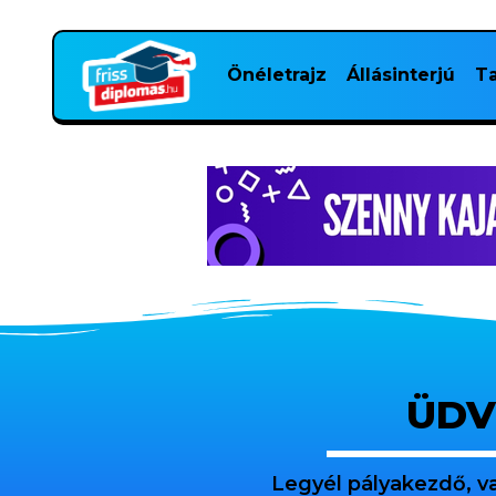
Önéletrajz
Állásinterjú
Ta
ÜDV
Legyél pályakezdő, v