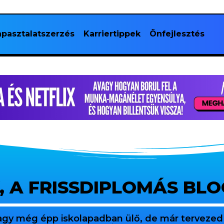
pasztalatszerzés
Karriertippek
Önfejlesztés
, A FRISSDIPLOMÁS BL
agy még épp iskolapadban ülő, de már tervezed 