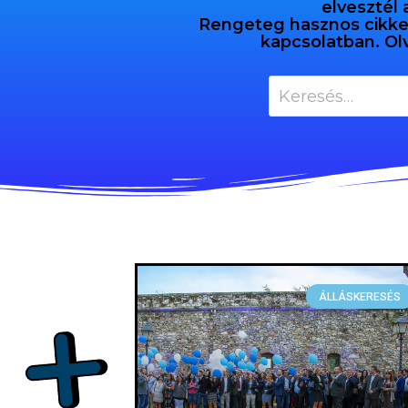
elvesztél 
Rengeteg hasznos cikket 
kapcsolatban. Ol
ÁLLÁSKERESÉS