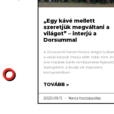
„Egy kávé mellett
szeretjük megváltani a
világot” – interjú a
Dorsummal
A Dorsumról három fontos dolgot tudta
a velük készült interjú előtt: több mint 20
éve indultak banki rendszereket fejleszt
startupként, a Budai vár impozáns
környezetében
TOVÁBB »
2020.09.11.
Nincs hozzászólás