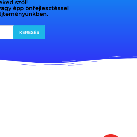
eked szól!
 vagy épp önfejlesztéssel
gyűjteményünkben.