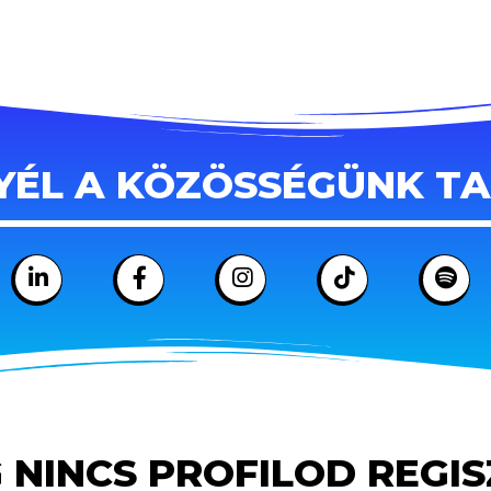
YÉL A KÖZÖSSÉGÜNK T
 NINCS PROFILOD REGI