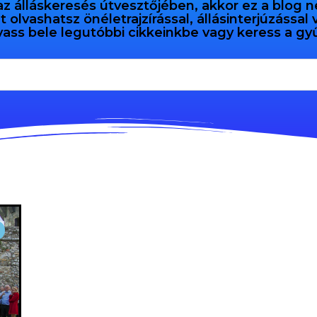
az álláskeresés útvesztőjében, akkor ez a blog n
olvashatsz önéletrajzírással, állásinterjúzással
vass bele legutóbbi cikkeinkbe vagy keress a 