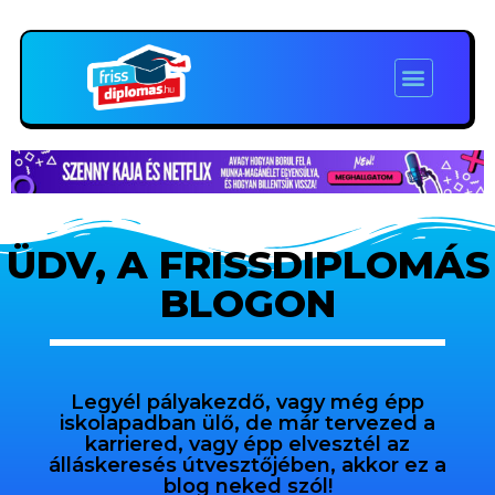
ÜDV, A FRISSDIPLOMÁS
BLOGON
Legyél pályakezdő, vagy még épp
iskolapadban ülő, de már tervezed a
karriered, vagy épp elvesztél az
álláskeresés útvesztőjében, akkor ez a
blog neked szól!