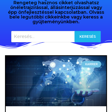
Rengeteg hasznos cikket olvashatsz
önéletrajzírással, állásinterjúzással vagy
épp önfejlesztéssel kapcsolatban. Olvass
bele legutóbbi cikkeinkbe vagy keress a
gyűjteményünkben.
KARRIER