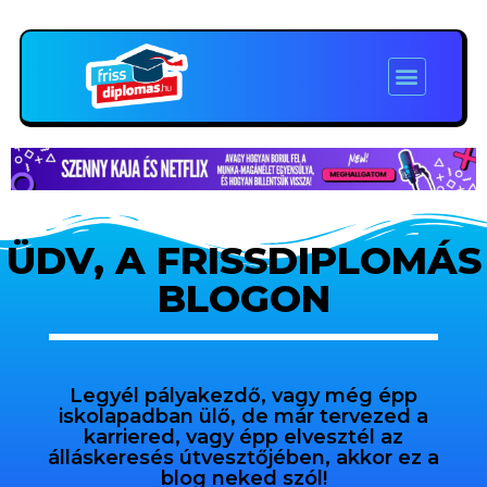
ÜDV, A FRISSDIPLOMÁS
BLOGON
Legyél pályakezdő, vagy még épp
iskolapadban ülő, de már tervezed a
karriered, vagy épp elvesztél az
álláskeresés útvesztőjében, akkor ez a
blog neked szól!