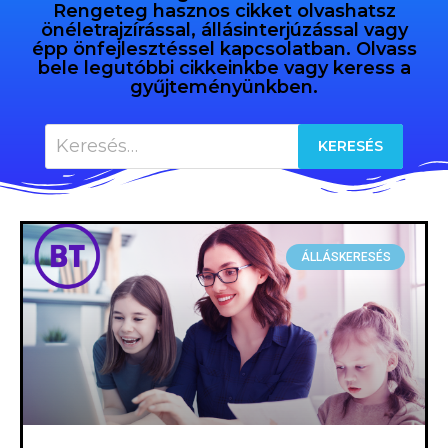
Rengeteg hasznos cikket olvashatsz
önéletrajzírással, állásinterjúzással vagy
épp önfejlesztéssel kapcsolatban. Olvass
bele legutóbbi cikkeinkbe vagy keress a
gyűjteményünkben.
ÁLLÁSKERESÉS