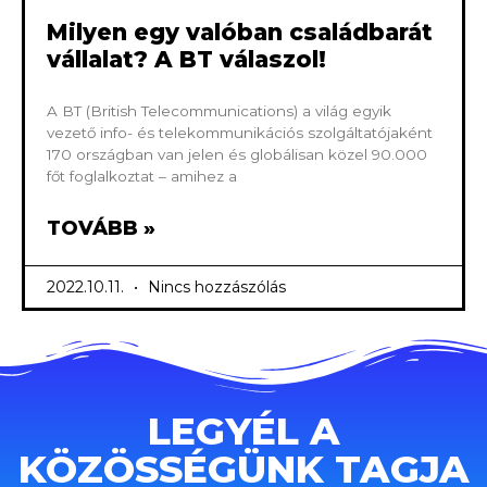
Milyen egy valóban családbarát
vállalat? A BT válaszol!
A BT (British Telecommunications) a világ egyik
vezető info- és telekommunikációs szolgáltatójaként
170 országban van jelen és globálisan közel 90.000
főt foglalkoztat – amihez a
TOVÁBB »
2022.10.11.
Nincs hozzászólás
LEGYÉL A
KÖZÖSSÉGÜNK TAGJA