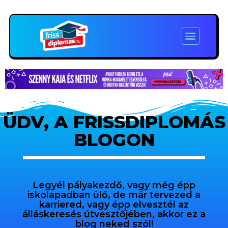
ÜDV, A FRISSDIPLOMÁS
BLOGON
Legyél pályakezdő, vagy még épp
iskolapadban ülő, de már tervezed a
karriered, vagy épp elvesztél az
álláskeresés útvesztőjében, akkor ez a
blog neked szól!