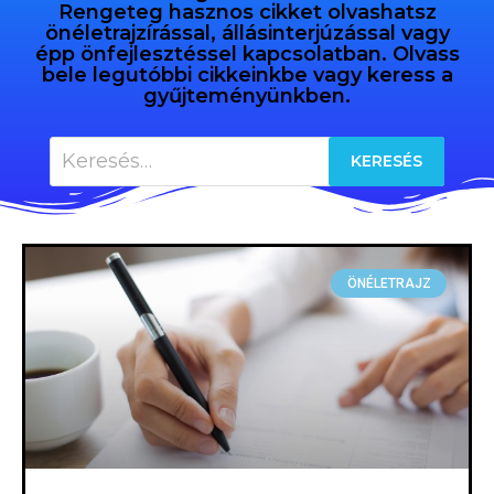
Rengeteg hasznos cikket olvashatsz
önéletrajzírással, állásinterjúzással vagy
épp önfejlesztéssel kapcsolatban. Olvass
bele legutóbbi cikkeinkbe vagy keress a
gyűjteményünkben.
ÖNÉLETRAJZ